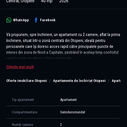
Central, Otopeni
40 mp
2026
WhatsApp
Facebook
Vă propunem, spre închiriere, un apartament cu 2 camere, aflat la prima
închiriere, situat într-o zonă centrală din Otopeni, ideală pentru
persoanele care își doresc acces rapid către principalele puncte de
interes din zona de Nord a Capitalei, păstrând în același timp confortul
unei locuințe moderne și bine organizate.
Citește mai mult
Amenajat într-un stil contemporan, cu influențe minimaliste,
apartamentul impresionează prin atmosfera luminoasă și echilibrată.
Oferte imobiliare Otopeni
Apartamente de închiriat Otopeni
Apartamen
Nuanțele calde, mobilierul realizat pe comandă și compartimentarea
eficientă creează un spațiu elegant și primitor, în care estetica și
funcționalitatea se completează perfect.
Tip apartament
Apartament
Zona de living oferă un cadru confortabil pentru relaxare și socializare,
iar bucătăria este complet mobilată și utilată cu electrocasnice
Compartimentare
Semidecomandat
moderne, inclusiv mașină de spălat vase. Dormitorul beneficiază de
spații generoase de depozitare și de un design care pune accent pe
Număr camere
2