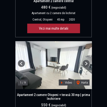
Apartament 2 camere central
480 €
(negociabil)
Apartament cu 2 camere de închiriat
Central, Otopeni
45 mp
2020
Vezi mai multe detalii
Previous
Next
1
/
9
Video
Harta
Apartament 2 camere Otopeni + terasă 30 mp | prima
închiriere
550 €
(negociabil)