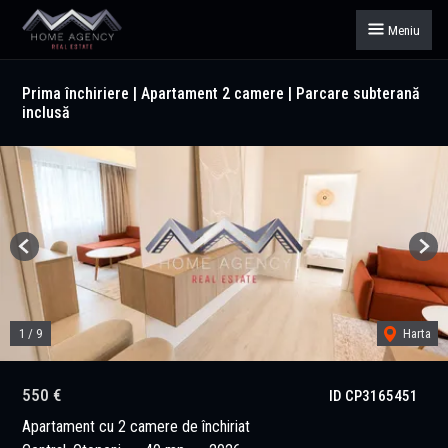
Meniu
Prima închiriere | Apartament 2 camere | Parcare subterană
inclusă
Previous
Next
1
/
9
Harta
550 €
ID CP3165451
Apartament cu 2 camere de închiriat