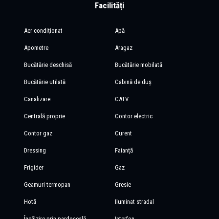
Facilități
Aer condiționat
Apă
Apometre
Aragaz
Bucătărie deschisă
Bucătărie mobilată
Bucătărie utilată
Cabină de duș
Canalizare
CATV
Centrală proprie
Contor electric
Contor gaz
Curent
Dressing
Faianță
Frigider
Gaz
Geamuri termopan
Gresie
Hotă
Iluminat stradal
Încălzire prin pardoseală
Interfon