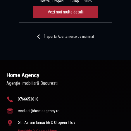
Central, Otopeni
39 mp
2026
Vezi mai multe detalii
Înapoi la Apartamente de închiriat
Home Agency
Agenție imobiliară Bucuresti
0766653610
contact@homeagency.ro
Str. Avram Iancu 66 C Otopeni Ilfov
Deschide în Google Maps