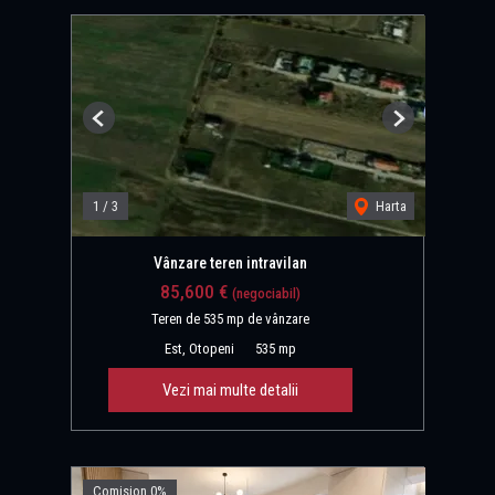
Previous
Next
1
/
3
Harta
Vânzare teren intravilan
85,600 €
(negociabil)
Teren de 535 mp de vânzare
Est, Otopeni
535 mp
Vezi mai multe detalii
Comision 0%