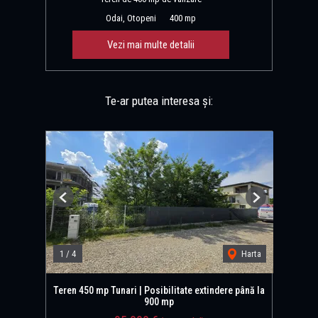
Odai, Otopeni
400 mp
Vezi mai multe detalii
Te-ar putea interesa și:
Previous
Next
1
/
4
Harta
Teren 450 mp Tunari | Posibilitate extindere până la
900 mp