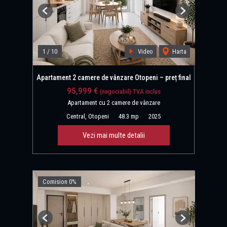
Previous
Next
1
/
10
Video
Harta
Apartament 2 camere de vânzare Otopeni – preț final
95,999 €
(negociabil) TVA inclus
Apartament cu 2 camere de vânzare
Central, Otopeni
48.3 mp
2025
Vezi mai multe detalii
Comision 0%
Previous
Next