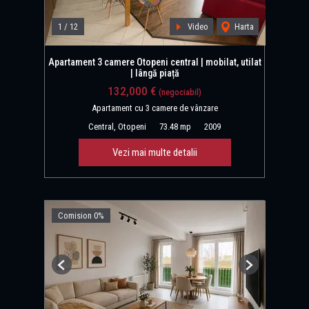
1
/
12
Video
Harta
Apartament 3 camere Otopeni central | mobilat, utilat
| lângă piață
132,000 €
(negociabil)
Apartament cu 3 camere de vânzare
Central, Otopeni
73.48 mp
2009
Vezi mai multe detalii
Comision 0%
Previous
Next