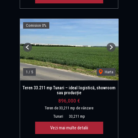
Comision 0%
Previous
Next
1
/
5
Harta
Teren 33.211 mp Tunari – ideal logistică, showroom
sau producție
896,000 €
Teren de 33,211 mp de vânzare
Tunari
33,211 mp
Vezi mai multe detalii