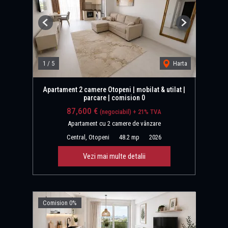
Previous
Next
1
/
5
Harta
Apartament 2 camere Otopeni | mobilat & utilat |
parcare | comision 0
87,600 €
(negociabil) + 21% TVA
Apartament cu 2 camere de vânzare
Central, Otopeni
48.2 mp
2026
Vezi mai multe detalii
Comision 0%