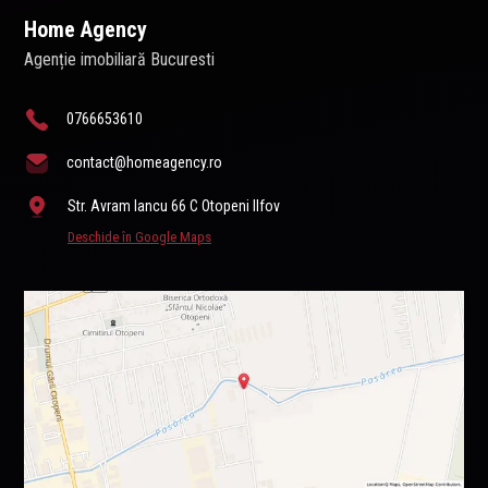
Home Agency
Agenție imobiliară Bucuresti
0766653610
contact@homeagency.ro
Str. Avram Iancu 66 C Otopeni Ilfov
Deschide în Google Maps