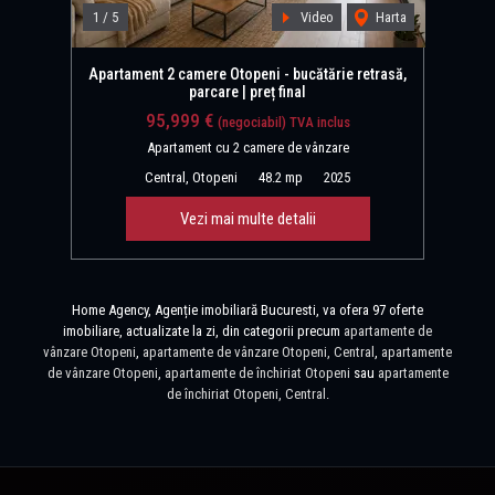
1
/
5
Video
Harta
Apartament 2 camere Otopeni - bucătărie retrasă,
parcare | preț final
95,999 €
(negociabil) TVA inclus
Apartament cu 2 camere de vânzare
Central, Otopeni
48.2 mp
2025
Vezi mai multe detalii
Home Agency, Agenție imobiliară Bucuresti, va ofera 97 oferte
imobiliare, actualizate la zi, din categorii precum
apartamente de
vânzare Otopeni
,
apartamente de vânzare Otopeni, Central
,
apartamente
de vânzare Otopeni
,
apartamente de închiriat Otopeni
sau
apartamente
de închiriat Otopeni, Central
.