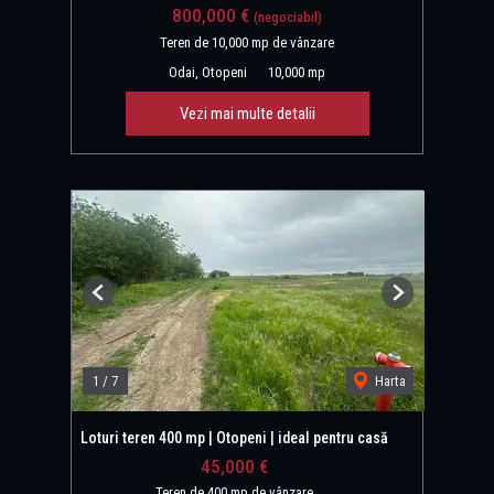
800,000 €
(negociabil)
Teren de 10,000 mp de vânzare
Odai, Otopeni
10,000 mp
Vezi mai multe detalii
Previous
Next
1
/
7
Harta
Loturi teren 400 mp | Otopeni | ideal pentru casă
45,000 €
Teren de 400 mp de vânzare