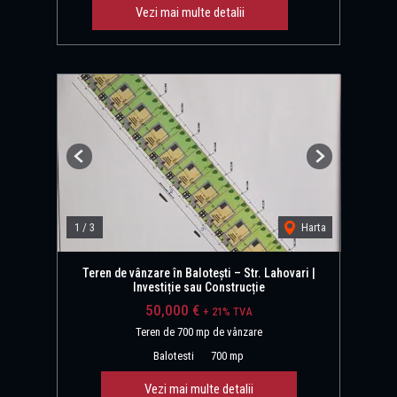
Vezi mai multe detalii
Previous
Next
1
/
3
Harta
Teren de vânzare în Balotești – Str. Lahovari |
Investiție sau Construcție
50,000 €
+ 21% TVA
Teren de 700 mp de vânzare
Balotesti
700 mp
Vezi mai multe detalii