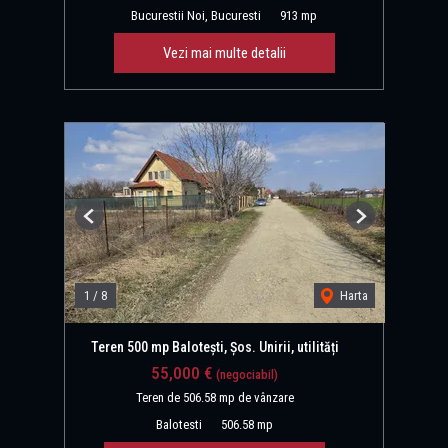
Bucurestii Noi, Bucuresti
913 mp
Vezi mai multe detalii
Previous
Next
1
/
8
Harta
Teren 500 mp Balotești, Șos. Unirii, utilități
55,000 €
(negociabil)
Teren de 506.58 mp de vânzare
Balotesti
506.58 mp