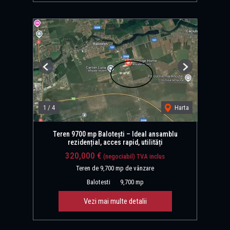
Previous
Next
1
/
4
Harta
Teren 9700 mp Balotești – Ideal ansamblu
rezidențial, acces rapid, utilități
320,000 €
(negociabil) TVA inclus
Teren de 9,700 mp de vânzare
Balotesti
9,700 mp
Vezi mai multe detalii