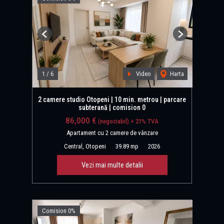
Previous
Next
1
/
6
Video
Harta
2 camere studio Otopeni | 10 min. metrou | parcare
subterană | comision 0
86,000 €
(negociabil) + 21% TVA
Apartament cu 2 camere de vânzare
Central, Otopeni
39.89 mp
2026
Vezi mai multe detalii
Comision 0%