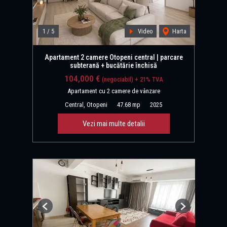
1
/
5
Video
Harta
Apartament 2 camere Otopeni central | parcare
subterană + bucătărie închisă
104,000 €
(negociabil) + 21% TVA
Apartament cu 2 camere de vânzare
Central, Otopeni
47.68 mp
2025
Vezi mai multe detalii
Previous
Next