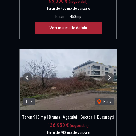
95,000 €
(negociabil)
Teren de 450 mp de vânzare
Tunari
450 mp
Vezi mai multe detalii
Previous
Next
1
/
3
Harta
Teren 913 mp | Drumul Agatului | Sector 1, București
136,950 €
(negociabil)
Teren de 913 mp de vânzare