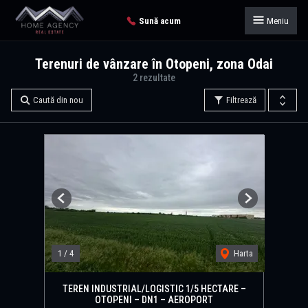
Sună acum
Meniu
Terenuri de vânzare în Otopeni, zona Odai
2 rezultate
Caută din nou
Filtrează
Previous
Next
1
/
4
Harta
TEREN INDUSTRIAL/LOGISTIC 1/5 HECTARE –
OTOPENI – DN1 – AEROPORT