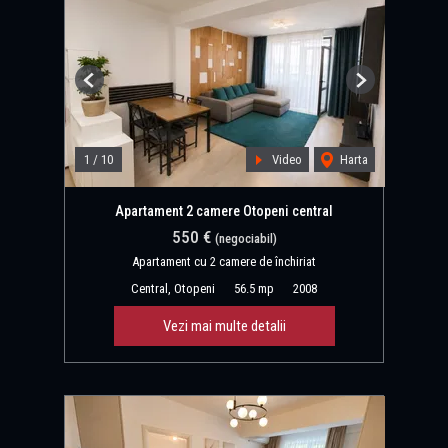
Previous
Next
1
/
10
Video
Harta
Apartament 2 camere Otopeni central
550 €
(negociabil)
Apartament cu 2 camere de închiriat
Central, Otopeni
56.5 mp
2008
Vezi mai multe detalii