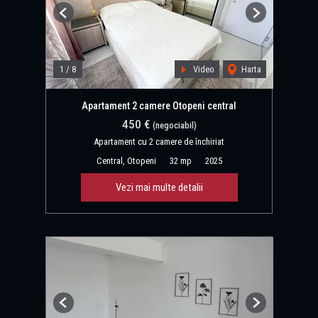
Previous
Next
1
/
8
Video
Harta
Apartament 2 camere Otopeni central
450 €
(negociabil)
Apartament cu 2 camere de închiriat
Central, Otopeni
32 mp
2025
Vezi mai multe detalii
Previous
Next