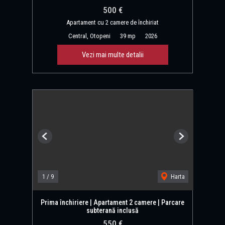
500 €
Apartament cu 2 camere de închiriat
Central, Otopeni
39 mp
2026
Vezi mai multe detalii
Previous
Next
1
/
9
Harta
Prima închiriere | Apartament 2 camere | Parcare
subterană inclusă
550 €