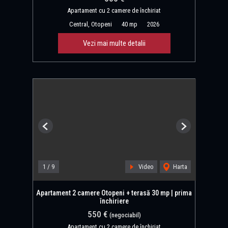
Apartament cu 2 camere de închiriat
Central, Otopeni
40 mp
2026
Vezi mai multe detalii
Previous
Next
1
/
9
Video
Harta
Apartament 2 camere Otopeni + terasă 30 mp | prima
închiriere
550 €
(negociabil)
Apartament cu 2 camere de închiriat