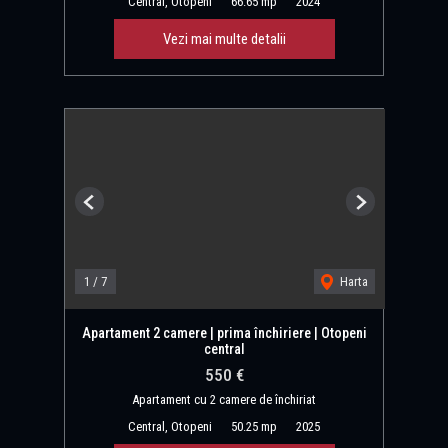
Central, Otopeni
66.65 mp
2024
Vezi mai multe detalii
Previous
Next
1
/
7
Harta
Apartament 2 camere | prima închiriere | Otopeni
central
550 €
Apartament cu 2 camere de închiriat
Central, Otopeni
50.25 mp
2025