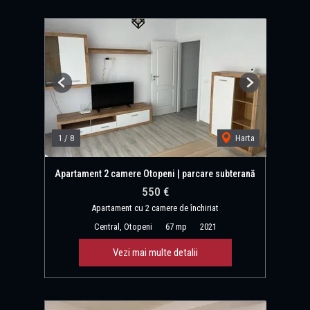
Previous
Next
1
/
8
Harta
Apartament 2 camere Otopeni | parcare subterană
550 €
Apartament cu 2 camere de închiriat
Central, Otopeni
67 mp
2021
Vezi mai multe detalii