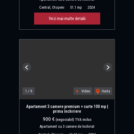
Central, Otopeni
51.1 mp
2024
Vezi mai multe detalii
Previous
Next
1
/
9
Video
Harta
Apartament 3 camere premium + curte 100 mp |
prima închiriere
900 €
(negociabil) TVA inclus
Apartament cu 3 camere de închiriat