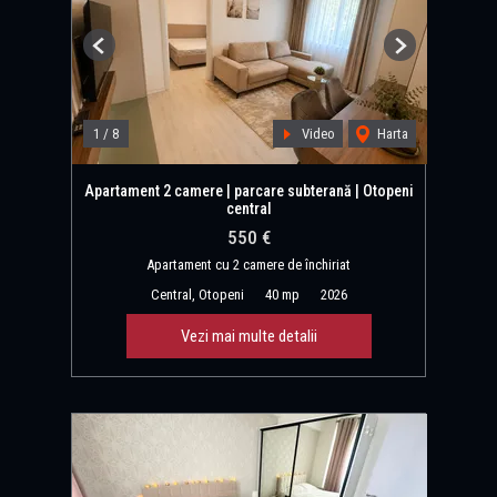
Previous
Next
1
/
8
Video
Harta
Apartament 2 camere | parcare subterană | Otopeni
central
550 €
Apartament cu 2 camere de închiriat
Central, Otopeni
40 mp
2026
Vezi mai multe detalii