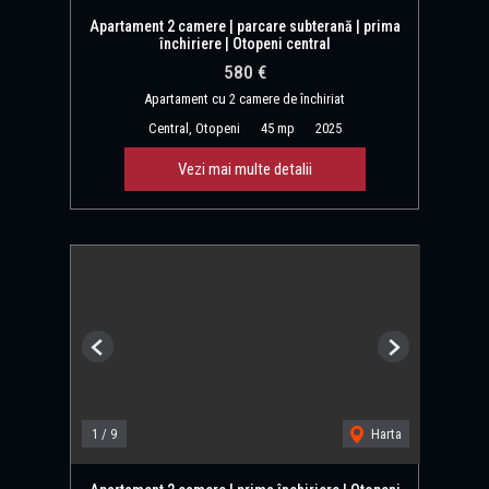
Apartament 2 camere | parcare subterană | prima
închiriere | Otopeni central
580 €
Apartament cu 2 camere de închiriat
Central, Otopeni
45 mp
2025
Vezi mai multe detalii
Previous
Next
1
/
9
Harta