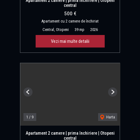
Apartament 2 camere | prima închiriere | Otopeni
central
500 €
Apartament cu 2 camere de închiriat
Central, Otopeni
39 mp
2026
Vezi mai multe detalii
Previous
Next
1
/
9
Harta
Apartament 2 camere | prima închiriere | Otopeni
central