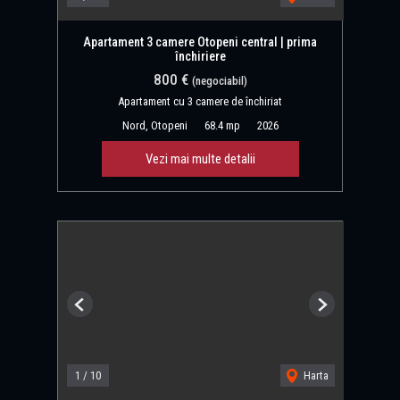
Apartament 3 camere Otopeni central | prima
închiriere
800 €
(negociabil)
Apartament cu 3 camere de închiriat
Nord, Otopeni
68.4 mp
2026
Vezi mai multe detalii
Previous
Next
1
/
10
Harta