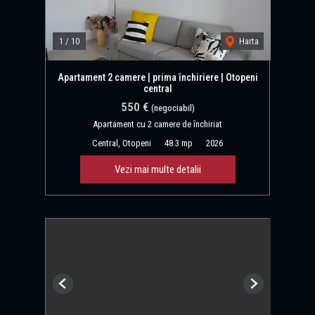
1
/
10
Harta
Apartament 2 camere | prima închiriere | Otopeni
central
550 €
(negociabil)
Apartament cu 2 camere de închiriat
Central, Otopeni
48.3 mp
2026
Vezi mai multe detalii
Previous
Next