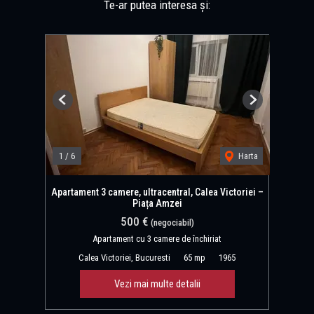
Te-ar putea interesa și:
Previous
Next
1
/
6
Harta
Apartament 3 camere, ultracentral, Calea Victoriei –
Piața Amzei
500 €
(negociabil)
Apartament cu 3 camere de închiriat
Calea Victoriei, Bucuresti
65 mp
1965
Vezi mai multe detalii