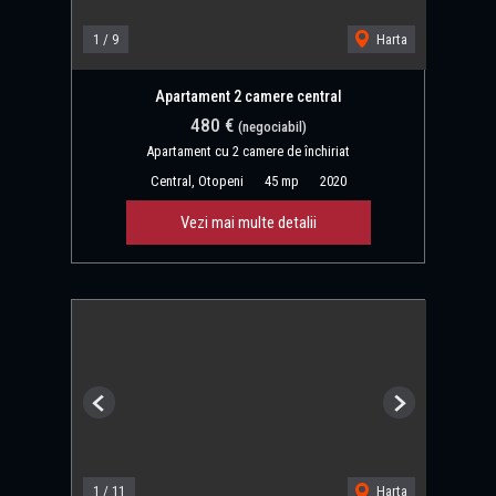
1
/
9
Harta
Apartament 2 camere central
480 €
(negociabil)
Apartament cu 2 camere de închiriat
Central, Otopeni
45 mp
2020
Vezi mai multe detalii
Previous
Next
1
/
11
Harta