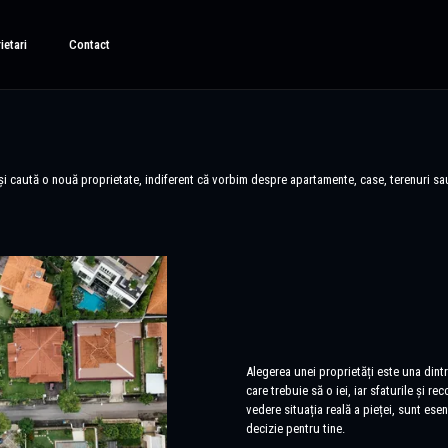
ietari
Contact
își caută o nouă proprietate, indiferent că vorbim despre apartamente, case, terenuri sau 
Alegerea unei proprietăți este una dint
care trebuie să o iei, iar sfaturile și r
vedere situația reală a pieței, sunt ese
decizie pentru tine.