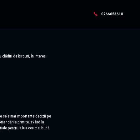
0766653610
clădiri de birouri, în interes
re cele mai importante decizii pe
ecomandările primite, având în
nțiale pentru a lua cea mai bună