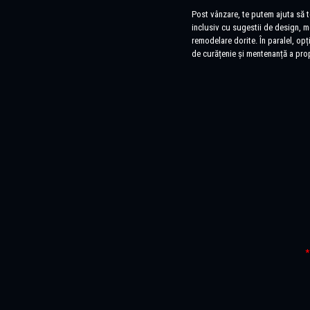
Post vânzare, te putem ajuta să t
inclusiv cu sugestii de design, mo
remodelare dorite. În paralel, opț
de curățenie și mentenanță a prop