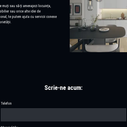
e muți sau să-ți amenajezi locuința,
bilier sau orice alte idei de
ional, te putem ajuta cu servicii conexe
rietății.
Scrie-ne acum:
Telefon