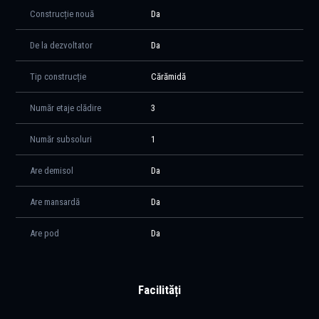
Construcție nouă
Da
De la dezvoltator
Da
Tip construcție
Cărămidă
Număr etaje clădire
3
Număr subsoluri
1
Are demisol
Da
Are mansardă
Da
Are pod
Da
Facilități