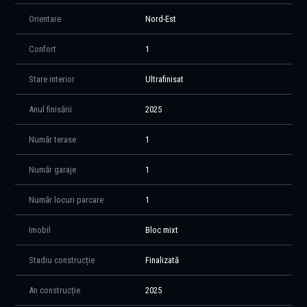
Poziționarea este excelentă: apartamentul se află aproape de piață,
Orientare
Nord-Est
supermarketuri, restaurante, farmacii și școală, iar transportul public
este la câțiva pași. Accesul către DN1, Centura București și Aeroportul
Confort
1
Henri Coandă este rapid și facil. În viitor, zona va fi deservită și de stația
de metrou, ceea ce crește valoarea investiției și confortul locuirii.
Stare interior
Ultrafinisat
📞 Programează acum o vizionare!
Anul finisării
2025
Număr terase
1
Număr garaje
1
Număr locuri parcare
1
Imobil
Bloc mixt
Stadiu construcție
Finalizată
An construcție
2025