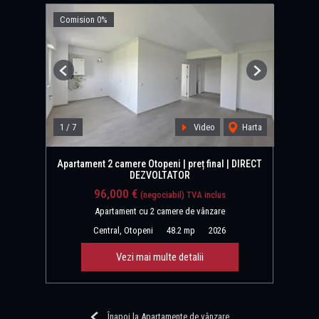
Comision 0%
Previous
Next
1
/
7
Video
Harta
Apartament 2 camere Otopeni | preț final | DIRECT
DEZVOLTATOR
96,000 €
(negociabil) TVA inclus
Apartament cu 2 camere de vânzare
Central, Otopeni
48.2 mp
2026
Vezi mai multe detalii
Înapoi la Apartamente de vânzare