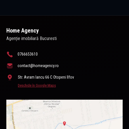
Home Agency
Agenție imobiliară Bucuresti
0766653610
contact@homeagency.ro
Str. Avram Iancu 66 C Otopeni Ilfov
Deschide în Google Maps