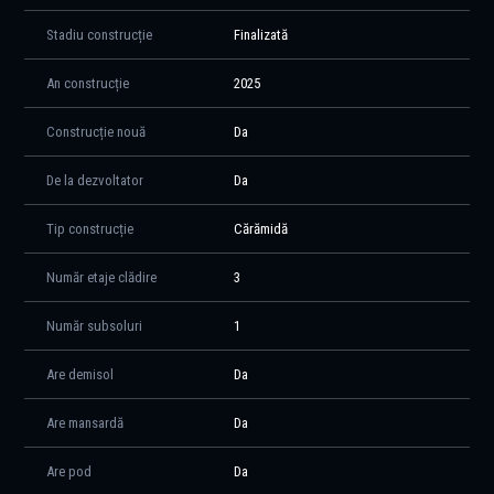
Stadiu construcție
Finalizată
An construcție
2025
Construcție nouă
Da
De la dezvoltator
Da
Tip construcție
Cărămidă
Număr etaje clădire
3
Număr subsoluri
1
Are demisol
Da
Are mansardă
Da
Are pod
Da