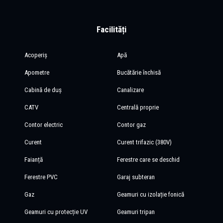
Facilități
Acoperiș
Apă
Apometre
Bucătărie închisă
Cabină de duș
Canalizare
CATV
Centrală proprie
Contor electric
Contor gaz
Curent
Curent trifazic (380V)
Faianță
Ferestre care se deschid
Ferestre PVC
Garaj subteran
Gaz
Geamuri cu izolație fonică
Geamuri cu protecție UV
Geamuri tripan