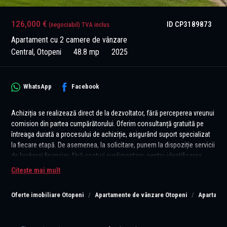
126,000 €
ID CP3189873
(negociabil) TVA inclus
Apartament cu 2 camere de vânzare
Central, Otopeni
48.8 mp
2025
WhatsApp
Facebook
Achiziția se realizează direct de la dezvoltator, fără perceperea vreunui
comision din partea cumpărătorului. Oferim consultanță gratuită pe
întreaga durată a procesului de achiziție, asigurând suport specializat
la fiecare etapă. De asemenea, la solicitare, punem la dispoziție servicii
de brokeraj financiar, fără costuri suplimentare, pentru identificarea
celor mai avantajoase soluții de finanțare adaptate nevoilor
Citește mai mult
dumneavoastră.
Oferte imobiliare Otopeni
Apartamente de vânzare Otopeni
Apartamen
Vă propunem, spre vânzare, un apartament cu 2 camere modern, în
suprafață utilă de 49,63 mp, situat la parter (înalt) într-un bloc nou cu
regim mic de înălțime (D+P+3M), în zona centrală a orașului Otopeni,