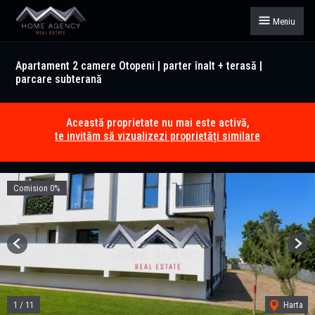
Meniu
Apartament 2 camere Otopeni | parter înalt + terasă |
parcare subterană
Această proprietate nu mai este activă,
te invităm să vizualizezi proprietăți similare
Comision 0%
Previous
Next
1
/
11
Harta