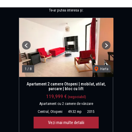
Te-ar putea interesa și:
Previous
Next
1
/
8
Harta
Apartament 2 camere Otopeni | mobilat, utilat,
parcare | bloc cu lift
119,999 €
(negociabil)
Apartament cu 2 camere de vânzare
Central, Otopeni
49.32 mp
2015
Vezi mai multe detalii