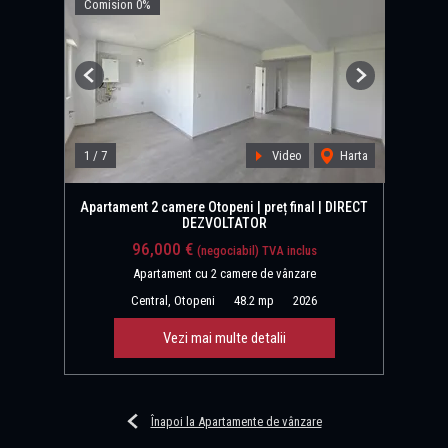
Comision 0%
Previous
Next
1
/
7
Video
Harta
Apartament 2 camere Otopeni | preț final | DIRECT
DEZVOLTATOR
96,000 €
(negociabil) TVA inclus
Apartament cu 2 camere de vânzare
Central, Otopeni
48.2 mp
2026
Vezi mai multe detalii
Înapoi la Apartamente de vânzare