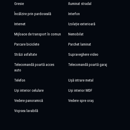
Gresie
Iluminat stradal
Încălzire prin pardoseală
Interfon
Internet
Izolație exterioară
Mijloace de transport în comun
Nemobilat
Parcare biciclete
Parchet laminat
Străzi asfaltate
Supraveghere video
Telecomandă poartă acces
Telecomandă poartă garaj
auto
Telefon
Ușă intrare metal
Uși interior celulare
Uși interior MDF
Vedere panoramică
Vedere spre oraș
Vopsea lavabilă