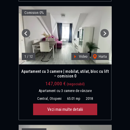
Comision 0%
Previous
Next
1
/
12
Video
Harta
Apartament cu 3 camere | mobilat, utilat, bloc cu lift
– comision 0
147,000 €
(negociabil)
Apartament cu 3 camere de vânzare
Central, Otopeni
65.01 mp
2018
Vezi mai multe detalii