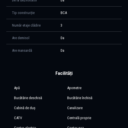
De la dezvoltator
Da
Tip construcție
BCA
Număr etaje clădire
3
Are demisol
Da
Are mansardă
Da
Facilități
Apă
Apometre
Bucătărie deschisă
Bucătărie închisă
Cabină de duș
Canalizare
CATV
Centrală proprie
Contor electric
Contor gaz