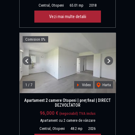
Central, Otopeni
65.01 mp
2018
Vezi mai multe detalii
Comision 0%
Previous
Next
1
/
7
Video
Harta
Apartament 2 camere Otopeni | preț final | DIRECT
DEZVOLTATOR
96,000 €
(negociabil) TVA inclus
Apartament cu 2 camere de vânzare
Central, Otopeni
48.2 mp
2026