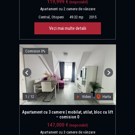
119,999 €
(negociabil)
Apartament cu 2 camere de vânzare
Central, Otopeni
49.32 mp
2015
Vezi mai multe detalii
Comision 0%
Previous
Next
1
/
12
Video
Harta
Apartament cu 3 camere | mobilat, utilat, bloc cu lift
– comision 0
147,000 €
(negociabil)
Apartament cu 3 camere de vânzare