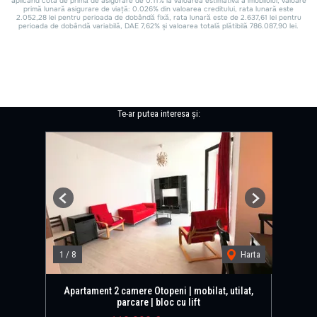
Te-ar putea interesa și:
Previous
Next
1
/
8
Harta
Apartament 2 camere Otopeni | mobilat, utilat,
parcare | bloc cu lift