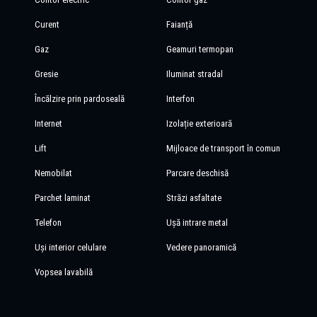
Curent
Faianță
Gaz
Geamuri termopan
Gresie
Iluminat stradal
Încălzire prin pardoseală
Interfon
Internet
Izolație exterioară
Lift
Mijloace de transport în comun
Nemobilat
Parcare deschisă
Parchet laminat
Străzi asfaltate
Telefon
Ușă intrare metal
Uși interior celulare
Vedere panoramică
Vopsea lavabilă