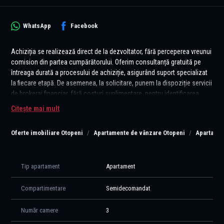
WhatsApp
Facebook
Achiziția se realizează direct de la dezvoltator, fără perceperea vreunui
comision din partea cumpărătorului. Oferim consultanță gratuită pe
întreaga durată a procesului de achiziție, asigurând suport specializat
la fiecare etapă. De asemenea, la solicitare, punem la dispoziție servicii
de brokeraj financiar, fără costuri suplimentare, pentru identificarea
celor mai avantajoase soluții de finanțare adaptate nevoilor
Citește mai mult
dumneavoastră.
Oferte imobiliare Otopeni
Apartamente de vânzare Otopeni
Apartamen
Vă propunem, spre vânzare, un apartament cu 3 camere, situat într-un
ansamblu rezidențial nou, cu lift, din Otopeni, zona centrală.
Compartimentarea este modernă și practică, gândită pentru a oferi
confort și funcționalitate:
Tip apartament
Apartament
- zona de zi este open space, cu acces spre un balcon și bucătărie
retrasă
Compartimentare
Semidecomandat
- hol de acces foarte generos, în suprafață de 7 mp utili, ce permite
amplasarea a multiple spații de depozitare
Număr camere
3
- două dormitoare spațioase, din care unul matrimonial, cu baie și