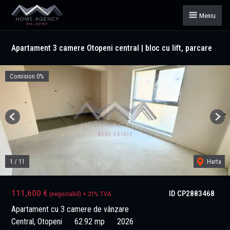
Meniu
Apartament 3 camere Otopeni central | bloc cu lift, parcare
Comision 0%
Previous
Next
1
/
11
Harta
111,600 €
ID CP2883468
(negociabil) + 21% TVA
Apartament cu 3 camere de vânzare
Central, Otopeni
62.92 mp
2026