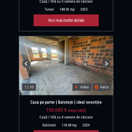
Casă / Vilă cu 5 camere de vânzare
Tunari
148.93 mp
2025
Vezi mai multe detalii
Previous
Next
1
/
10
Video
Harta
Casă pe parter | Balotești | ideal investiție
100,000 €
(negociabil)
Casă / Vilă cu 4 camere de vânzare
Balotesti
118.58 mp
2024