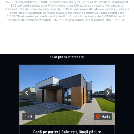
Te-ar putea interesa și:
Previous
Next
1
/
8
Harta
Casă pe parter | Balotești, lângă pădure