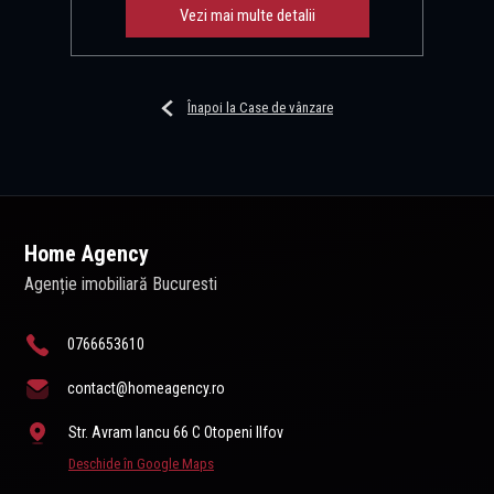
Vezi mai multe detalii
Înapoi la Case de vânzare
Home Agency
Agenție imobiliară Bucuresti
0766653610
contact@homeagency.ro
Str. Avram Iancu 66 C Otopeni Ilfov
Deschide în Google Maps