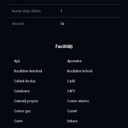
Număr etaje clădire
1
Are pod
Da
Facilități
Apă
Apometre
Bucătărie deschisă
Bucătărie închisă
Cabină de duș
Cadă
Canalizare
CATV
Centrală proprie
Contor electric
Contor gaz
Curent
Curte
Debara