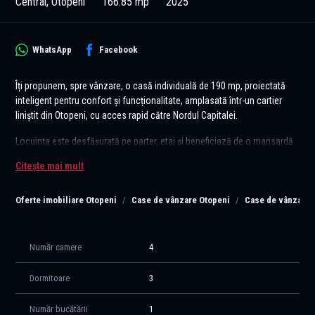
Central, Otopeni
166.85 mp
2025
WhatsApp
Facebook
Îți propunem, spre vânzare, o casă individuală de 190 mp, proiectată
inteligent pentru confort și funcționalitate, amplasată într-un cartier
liniștit din Otopeni, cu acces rapid către Nordul Capitalei.
Locuința este desfășurată pe parter, etaj și beneficiază de o mansardă
complet funcțională de 50 mp, unde se poate sta în picioare. Mansarda
Citește mai mult
dispune de baie proprie și spații generoase de depozitare mascate,
fiind ideală pentru birou, dormitor suplimentar, zonă de relaxare sau
Oferte imobiliare Otopeni
Case de vânzare Otopeni
Case de vânzare 
hobby room.
Un avantaj important este faptul că viitorul proprietar își poate alege
finisajele, în funcție de preferințe, beneficiind de buget alocat de
Număr camere
4
dezvoltator, astfel încât casa să fie personalizată exact pe stilul dorit.
Dormitoare
3
Compartimentare practică și bine gândită:
Parter:
Număr bucătării
1