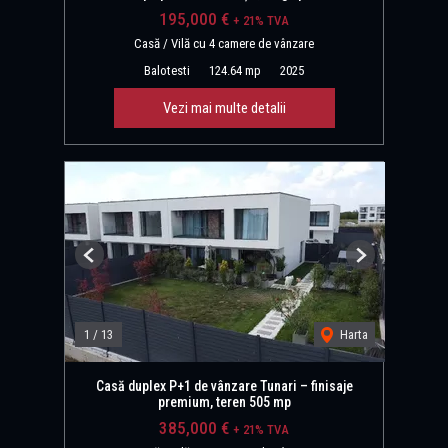
195,000 €
+ 21% TVA
Casă / Vilă cu 4 camere de vânzare
Balotesti
124.64 mp
2025
Vezi mai multe detalii
Previous
Next
1
/
13
Harta
Casă duplex P+1 de vânzare Tunari – finisaje
premium, teren 505 mp
385,000 €
+ 21% TVA