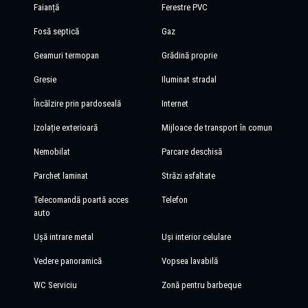
Faianță
Ferestre PVC
Fosă septică
Gaz
Geamuri termopan
Grădină proprie
Gresie
Iluminat stradal
Încălzire prin pardoseală
Internet
Izolație exterioară
Mijloace de transport în comun
Nemobilat
Parcare deschisă
Parchet laminat
Străzi asfaltate
Telecomandă poartă acces
Telefon
auto
Ușă intrare metal
Uși interior celulare
Vedere panoramică
Vopsea lavabilă
WC Serviciu
Zonă pentru barbeque