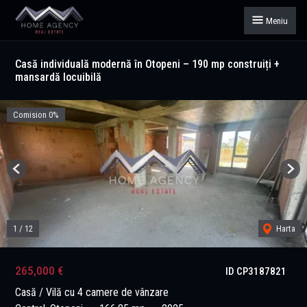
Meniu
Casă individuală modernă în Otopeni – 190 mp construiți +
mansardă locuibilă
Comision 0%
Previous
Next
1
/
12
Harta
265,000 €
ID CP3187821
Casă / Vilă cu 4 camere de vânzare