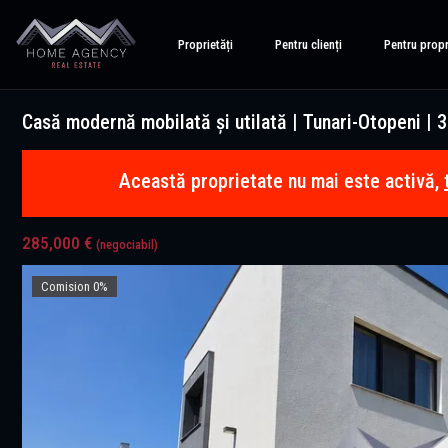
Proprietăți
Pentru clienți
Pentru propr
Casă modernă mobilată și utilată | Tunari-Otopeni | 
Această proprietate nu mai este activă,
285,000 €
(negociabil)
Comision 0%