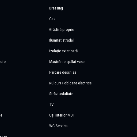
Dressing
Gaz
Grădină proprie
Iluminat stradal
Izolație exterioară
rufe
Mașină de spălat vase
Parcare deschisă
Rulouri / obloane electrice
Străzi asfaltate
TV
re
Uși interior MDF
WC Serviciu
eque