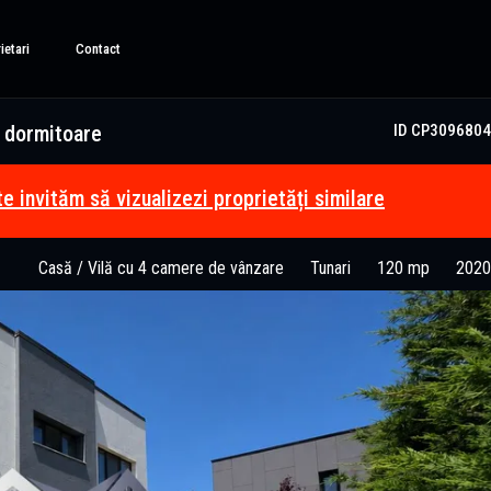
ietari
Contact
3 dormitoare
ID CP3096804
te invităm să vizualizezi proprietăți similare
Casă / Vilă cu 4 camere de vânzare
Tunari
120 mp
2020