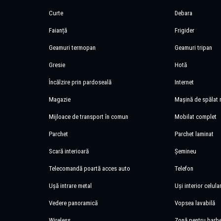
Curte
Debara
Faianță
Frigider
Geamuri termopan
Geamuri tripan
Gresie
Hotă
Încălzire prin pardoseală
Internet
Magazie
Mașină de spălat 
Mijloace de transport în comun
Mobilat complet
Parchet
Parchet laminat
Scară interioară
Șemineu
Telecomandă poartă acces auto
Telefon
Ușă intrare metal
Uși interior celula
Vedere panoramică
Vopsea lavabilă
Wireless
Zonă pentru barb