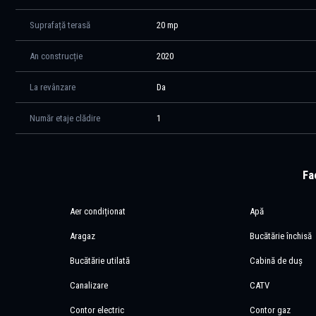
viitoarea galerie Kaufland aflate în proximitate, transport public (sta
Aeroportul Henri Coandă, aflat la aproximativ 15 minute distanță. Pro
Suprafață terasă
20 mp
intimitate și acces facil către oraș, într-o zonă rezidențială în conti
An construcție
2020
Pentru mai multe detalii sau pentru programarea unei vizionări, vă in
O proprietate care merită descoperită în realitate, pentru a aprecia 
La revânzare
Da
atmosfera caldă pe care o oferă.
Număr etaje clădire
1
Fac
Aer condiționat
Apă
Aragaz
Bucătărie închisă
Bucătărie utilată
Cabină de duș
Canalizare
CATV
Contor electric
Contor gaz