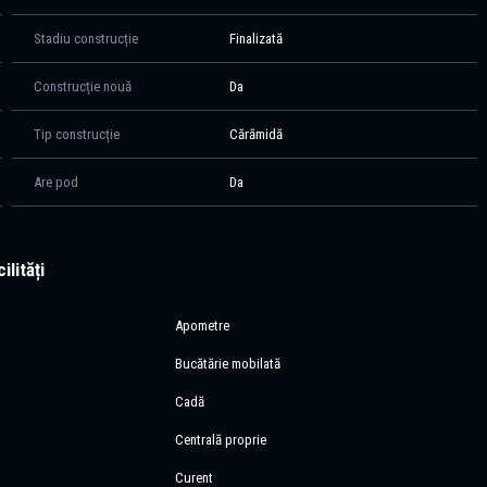
ție de autobuz în capătul străzii), viitoarea stație de metrou Otopeni și
prietatea este ideală pentru o familie care își dorește confort,
Stadiu construcție
Finalizată
nuă dezvoltare.
Construcție nouă
Da
vităm să ne contactați telefonic.
pe deplin calitatea amenajărilor, compartimentarea eficientă și
Tip construcție
Cărămidă
Are pod
Da
ilități
Apometre
Bucătărie mobilată
Cadă
Centrală proprie
Curent