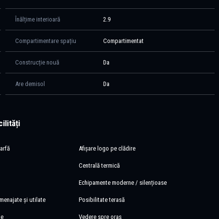
Înălțime interioară
2.9
Compartimentare spațiu
Compartimentat
Construcție nouă
Da
Are demisol
Da
ilități
arfă
Afișare logo pe clădire
Centrală termică
Echipamente moderne / silențioase
menajate și utilate
Posibilitate terasă
ie
Vedere spre oraș