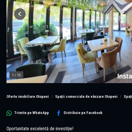
Previous
1
/
13
Oferte imobiliare Otopeni
Spații comerciale de vânzare Otopeni
Spaț
Trimite pe
WhatsApp
Distribuie pe
Facebook
Oportunitate excelentă de investiție!