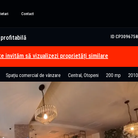
ietari
Contact
profitabilă
ID CP3096758
te invităm să vizualizezi proprietăți similare
Spațiu comercial de vânzare
Central, Otopeni
200 mp
2010