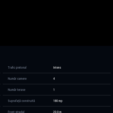
i, după 13 ani de activitate continuă.
d format și potențial ridicat de creștere constantă, atât pe zona de
Trafic pietonal
Intens
Număr camere
4
Număr terase
1
Suprafață construită
180 mp
Front stradal
20.0 m