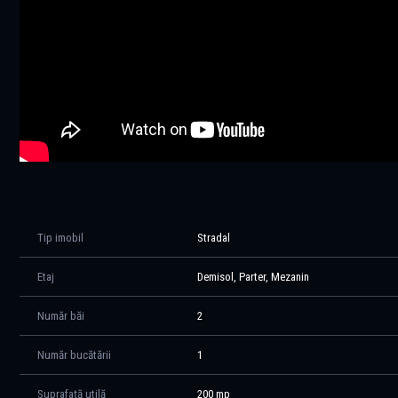
- Afacere funcțională și profitabilă, cu flux operațional stabil
- Fără credite sau leasing-uri active
Motivul vânzării: proprietarii își doresc mai mult timp dedicat familie
Aceasta este o ocazie rară de preluare a unei afaceri solide, cu bran
evenimente, cât și pe livrare, într-o locație ultracentrală din Otopeni.
Afacere 100% funcțională, preluare imediată.
Comision 0.
Pentru detalii suplimentare și vizionări, vă stăm la dispoziție.
Tip imobil
Stradal
Etaj
Demisol, Parter, Mezanin
Număr băi
2
Număr bucătării
1
Suprafață utilă
200 mp