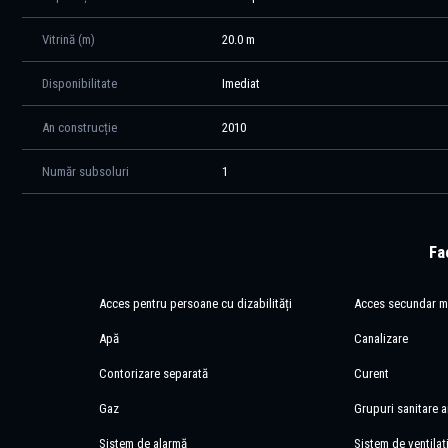
Vitrină (m)
20.0 m
Disponibilitate
Imediat
An construcție
2010
Număr subsoluri
1
Fac
Acces pentru persoane cu dizabilități
Acces secundar m
Apă
Canalizare
Contorizare separată
Curent
Gaz
Grupuri sanitare a
Sistem de alarmă
Sistem de ventilaț