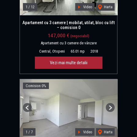
1
/
12
Video
Harta
Apartament cu 3 camere | mobilat, utilat, bloc cu lift
– comision 0
147,000 €
(negociabil)
Apartament cu 3 camere de vânzare
Central, Otopeni
65.01 mp
2018
Vezi mai multe detalii
Comision 0%
Previous
Next
1
/
7
Video
Harta