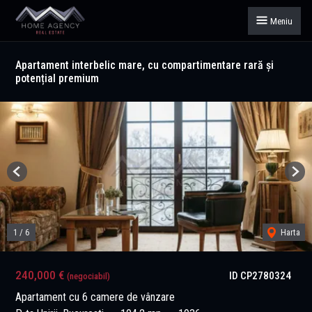
Meniu
Apartament interbelic mare, cu compartimentare rară și
potențial premium
Previous
Next
1
/
6
Harta
240,000 €
ID CP2780324
(negociabil)
Apartament cu 6 camere de vânzare