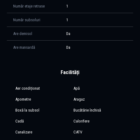
Număr etaje retrase
1
Număr subsoluri
1
Are demisol
Da
Are mansardă
Da
Facilități
Aer condiționat
Apă
Apometre
Aragaz
Boxă la subsol
Bucătărie închisă
Cadă
Calorifere
Canalizare
CATV