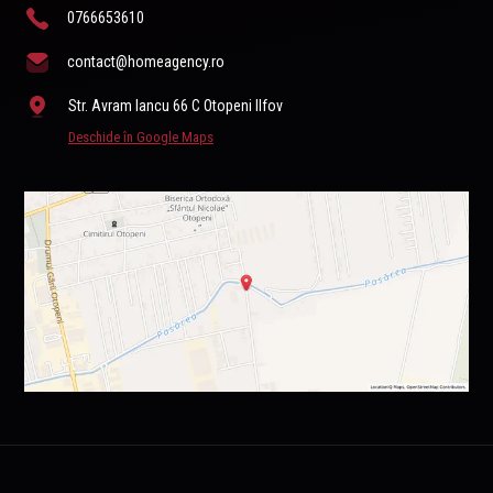
0766653610
contact@homeagency.ro
Str. Avram Iancu 66 C Otopeni Ilfov
Deschide în Google Maps