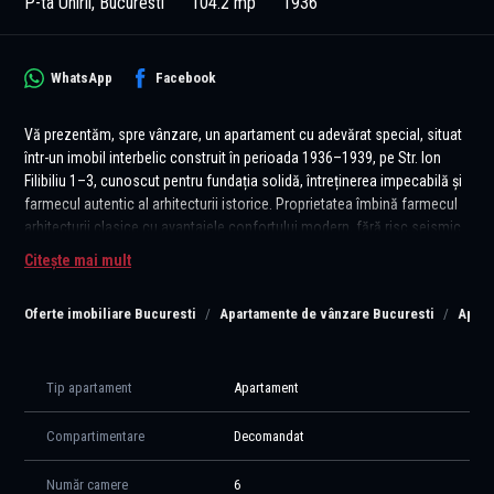
P-ta Unirii, Bucuresti
104.2 mp
1936
WhatsApp
Facebook
Vă prezentăm, spre vânzare, un apartament cu adevărat special, situat
într-un imobil interbelic construit în perioada 1936–1939, pe Str. Ion
Filibiliu 1–3, cunoscut pentru fundația solidă, întreținerea impecabilă și
farmecul autentic al arhitecturii istorice. Proprietatea îmbină farmecul
arhitecturii clasice cu avantajele confortului modern, fără risc seismic.
Citește mai mult
Caracteristici principale:
- Hol de acces generos, care conduce către un open space
Oferte imobiliare Bucuresti
Apartamente de vânzare Bucuresti
Apart
impresionant, punct central al locuinței și spațiu perfect pentru living
sau recepție pentru oaspeți
- Living amplu, conectat fluent cu zona de zi, creând un flux deschis și
aerisit
Tip apartament
Apartament
- Camere versatile cu intrări duble – ideale pentru dormitoare, birouri,
dressing sau spații de hobby
Compartimentare
Decomandat
- Baie mare, cu acces între două camere, o soluție rar întâlnită în
imobilele interbelice
Număr camere
6