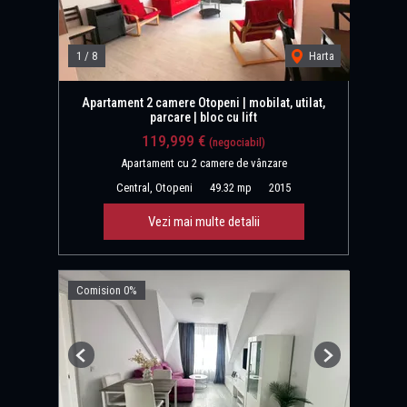
1
/
8
Harta
Apartament 2 camere Otopeni | mobilat, utilat,
parcare | bloc cu lift
119,999 €
(negociabil)
Apartament cu 2 camere de vânzare
Central, Otopeni
49.32 mp
2015
Vezi mai multe detalii
Comision 0%
Previous
Next