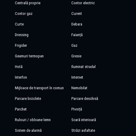
Centrală proprie
Contor electric
Contor gaz
Curent
Curte
Debara
Dressing
Faianță
Frigider
Gaz
Geamuri termopan
Gresie
Hotă
Iluminat stradal
Interfon
Internet
Mijloace de transport în comun
Nemobilat
Parcare biciclete
Parcare deschisă
Parchet
Pivniță
Rulouri / obloane lemn
Scară interioară
Sistem de alarmă
Străzi asfaltate