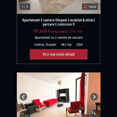
1
/
5
Harta
Apartament 2 camere Otopeni | mobilat & utilat |
parcare | comision 0
87,600 €
(negociabil) + 21% TVA
Apartament cu 2 camere de vânzare
Central, Otopeni
48.2 mp
2026
Vezi mai multe detalii
Previous
Next