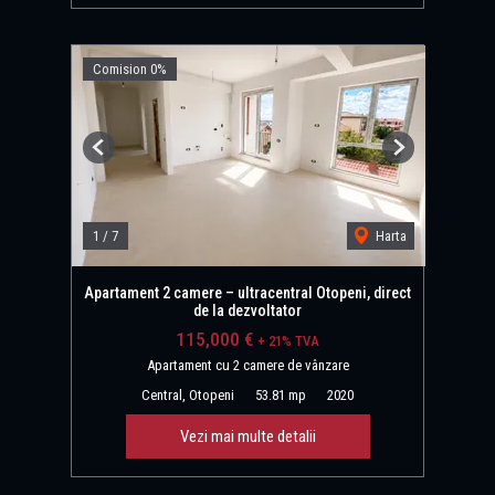
Comision 0%
Previous
Next
1
/
7
Harta
Apartament 2 camere – ultracentral Otopeni, direct
de la dezvoltator
115,000 €
+ 21% TVA
Apartament cu 2 camere de vânzare
Central, Otopeni
53.81 mp
2020
Vezi mai multe detalii