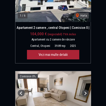
1
/
6
Harta
Apartament 2 camere , central Otopeni | Comision 0 |
104,000 €
(negociabil) TVA inclus
Apartament cu 2 camere de vânzare
Central, Otopeni
39.89 mp
2025
Vezi mai multe detalii
Comision 0%
Previous
Next