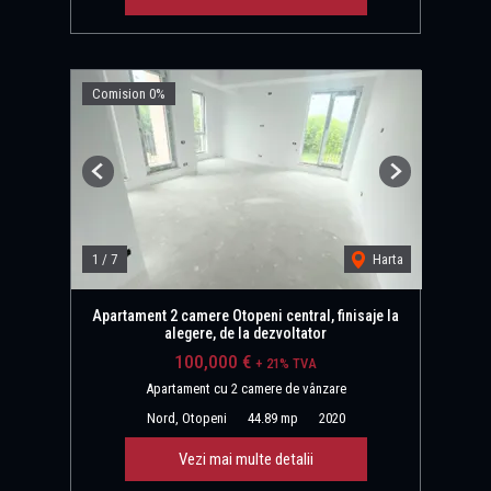
Comision 0%
Previous
Next
1
/
7
Harta
Apartament 2 camere Otopeni central, finisaje la
alegere, de la dezvoltator
100,000 €
+ 21% TVA
Apartament cu 2 camere de vânzare
Nord, Otopeni
44.89 mp
2020
Vezi mai multe detalii