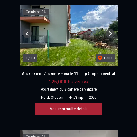
Comision 0%
Previous
Next
1
/
10
Harta
Apartament 2 camere + curte 110 mp Otopeni central
125,000 €
+ 21% TVA
Apartament cu 2 camere de vânzare
Nord, Otopeni
44.72 mp
2020
Vezi mai multe detalii
Comision 0%