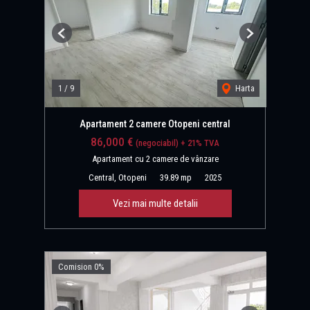
Previous
Next
1
/
9
Harta
Apartament 2 camere Otopeni central
86,000 €
(negociabil) + 21% TVA
Apartament cu 2 camere de vânzare
Central, Otopeni
39.89 mp
2025
Vezi mai multe detalii
Comision 0%