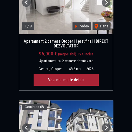
Previous
Next
1
/
8
Video
Harta
Apartament 2 camere Otopeni | preț final | DIRECT
DEZVOLTATOR
96,000 €
(negociabil) TVA inclus
Apartament cu 2 camere de vânzare
Central, Otopeni
48.2 mp
2026
Vezi mai multe detalii
Comision 0%
Previous
Next