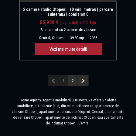
2 camere studio Otopeni | 10 min. metrou | parcare
subterană | comision 0
85,950 €
(negociabil) + 21% TVA
Apartament cu 2 camere de vânzare
Central, Otopeni
39.89 mp
2026
Vezi mai multe detalii
Pagina anterioară
Pagina următoare
1
2
Home Agency, Agenție imobiliară Bucuresti, va ofera 97 oferte
imobiliare, actualizate la zi, din categorii precum
apartamente de
vânzare Otopeni
,
apartamente de vânzare Otopeni, Central
,
apartamente
de vânzare Otopeni
,
apartamente de închiriat Otopeni
sau
apartamente
de închiriat Otopeni, Central
.