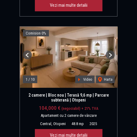
Vezi mai multe detalii
Comision 0%
Previous
Next
1
/
10
Video
Harta
2 camere | Bloc nou | Terasă 9,6 mp | Parcare
subterană | Otopeni
104,000 €
(negociabil) + 21% TVA
Apartament cu 2 camere de vânzare
Central, Otopeni
48.8 mp
2025
Vezi mai multe detalii