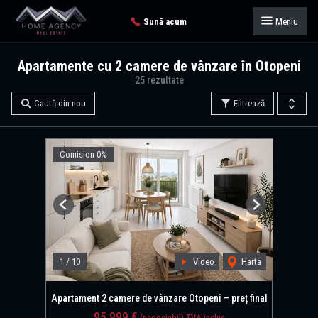
Sună acum
Meniu
Apartamente cu 2 camere de vânzare în Otopeni
25 rezultate
Caută din nou
Filtrează
Comision 0%
Previous
Next
1
/
10
Video
Harta
Apartament 2 camere de vânzare Otopeni – preț final
95,999 €
(negociabil) TVA inclus