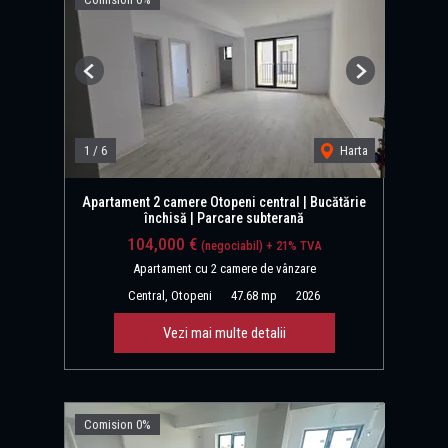
Previous
Next
1
/
6
Harta
Apartament 2 camere Otopeni central | Bucătărie
închisă | Parcare subterană
104,000 €
(negociabil) + 21% TVA
Apartament cu 2 camere de vânzare
Central, Otopeni
47.68 mp
2026
Vezi mai multe detalii
Comision 0%