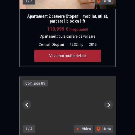
1
/
8
Harta
Apartament 2 camere Otopeni | mobilat, utilat,
parcare | bloc cu lift
119,999 €
(negociabil)
Apartament cu 2 camere de vânzare
Central, Otopeni
49.32 mp
2015
Vezi mai multe detalii
Comision 0%
Previous
Next
1
/
4
Video
Harta