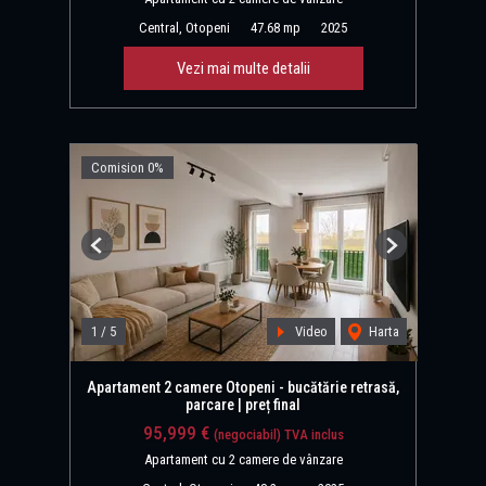
Central, Otopeni
47.68 mp
2025
Vezi mai multe detalii
Comision 0%
Previous
Next
1
/
5
Video
Harta
Apartament 2 camere Otopeni - bucătărie retrasă,
parcare | preț final
95,999 €
(negociabil) TVA inclus
Apartament cu 2 camere de vânzare