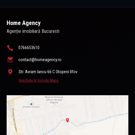
Home Agency
Agenție imobiliară Bucuresti
0766653610
contact@homeagency.ro
Str. Avram Iancu 66 C Otopeni Ilfov
Deschide în Google Maps