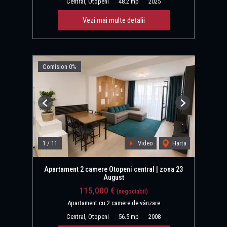
Central, Otopeni
48.2 mp
2025
Vezi mai multe detalii
Comision 0%
Previous
Next
1
/
11
Video
Harta
Apartament 2 camere Otopeni central | zona 23
August
115,000 €
(negociabil)
Apartament cu 2 camere de vânzare
Central, Otopeni
56.5 mp
2008