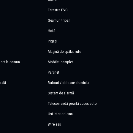
Ferestre PVC
Geamuri tripan
Hotă
Irigații
Mașină de spălat rufe
port în comun
Mobilat complet
Parchet
rală
Rulouri / obloane aluminiu
Sistem de alarmă
Telecomandă poartă acces auto
Uși interior lemn
Wireless