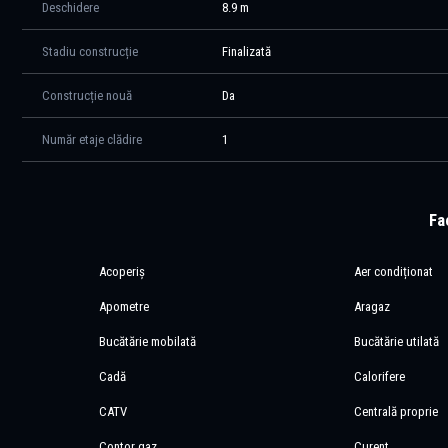
Deschidere
8.9 m
Stadiu construcție
Finalizată
Construcție nouă
Da
Număr etaje clădire
1
Fac
Acoperiș
Aer condiționat
Apometre
Aragaz
Bucătărie mobilată
Bucătărie utilată
Cadă
Calorifere
CATV
Centrală proprie
Contor gaz
Curent