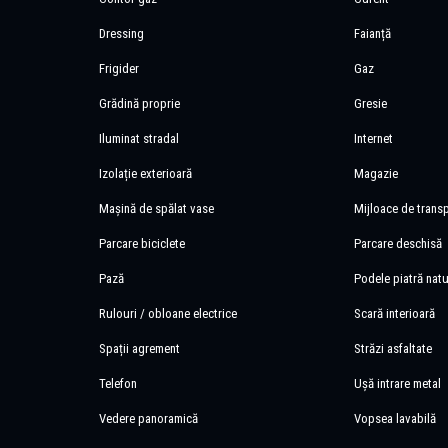
Dressing
Faianță
Frigider
Gaz
Grădină proprie
Gresie
Iluminat stradal
Internet
Izolație exterioară
Magazie
Mașină de spălat vase
Mijloace de trans
Parcare biciclete
Parcare deschisă
Pază
Podele piatră natu
Rulouri / obloane electrice
Scară interioară
Spații agrement
Străzi asfaltate
Telefon
Ușă intrare metal
Vedere panoramică
Vopsea lavabilă