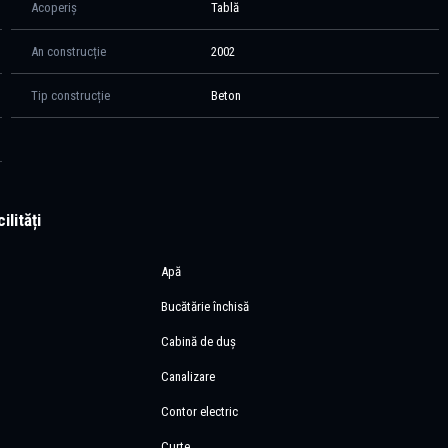
Acoperiș
Tablă
An construcție
2002
Tip construcție
Beton
ilități
Apă
Bucătărie închisă
Cabină de duș
Canalizare
Contor electric
Curte