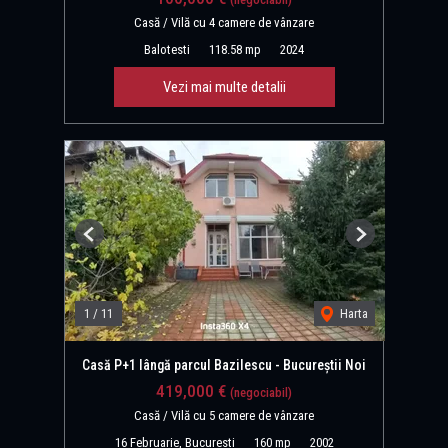
Casă / Vilă cu 4 camere de vânzare
Balotesti
118.58 mp
2024
Vezi mai multe detalii
Previous
Next
1
/
11
Harta
Casă P+1 lângă parcul Bazilescu - Bucureștii Noi
419,000 €
(negociabil)
Casă / Vilă cu 5 camere de vânzare
16 Februarie, Bucuresti
160 mp
2002