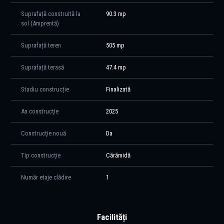
Pentru mai multe detalii și pentru a programa o vizionare, vă rugăm să
Suprafață construită la
90.3 mp
ne contactați.
sol (Amprentă)
Suprafață teren
505 mp
Suprafață terasă
47.4 mp
Stadiu construcție
Finalizată
An construcție
2025
Construcție nouă
Da
Tip construcție
Cărămidă
Număr etaje clădire
1
Facilități