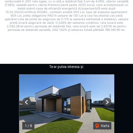
Te-ar putea interesa și:
Previous
Next
1
/
8
Harta