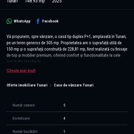
Tunari
148.93 mp
2025
WhatsApp
Facebook
Vă propunem, spre vânzare, o casă tip duplex P+1, amplasată în Tunari,
pe un teren generos de 505 mp. Proprietatea are o suprafață utilă de
150 mp și o suprafață construită de 228,81 mp, fiind realizată cu finisaje
de top și mobilier premium, oferind confort și funcționalitate la cele
mai înalte standarde.
Citește mai mult
La parter, living-ul luminos de 44,10 mp cu zonă de dining și bucătărie
open space oferă un spațiu perfect pentru socializare și relaxare, cu
Oferte imobiliare Tunari
Case de vânzare Tunari
acces direct către terasa acoperită și curtea privată. Tot aici se află un
dormitor versatil, ideal ca birou sau cameră pentru oaspeți, un hol cu
spații de depozitare inteligent integrate, și o baie modernă cu duș tip
walk-in.
Număr camere
5
Etajul este dedicat odihnei și spațiului personal, include un dormitor
Dormitoare
4
matrimonial cu dressing generos și baie proprie (cadă stand alone) și
două dormitoare spațioase deservite de o baie comună (cadă stand
Număr bucătării
1