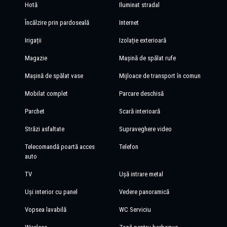
Hotă
Iluminat stradal
Încălzire prin pardoseală
Internet
Irigații
Izolație exterioară
Magazie
Mașină de spălat rufe
Mașină de spălat vase
Mijloace de transport în comun
Mobilat complet
Parcare deschisă
Parchet
Scară interioară
Străzi asfaltate
Supraveghere video
Telecomandă poartă acces
Telefon
auto
TV
Ușă intrare metal
Uși interior cu panel
Vedere panoramică
Vopsea lavabilă
WC Serviciu