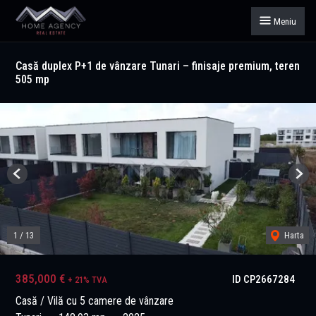
Meniu
Casă duplex P+1 de vânzare Tunari – finisaje premium, teren
505 mp
Previous
Next
1
/
13
Harta
385,000 €
ID CP2667284
+ 21% TVA
Casă / Vilă cu 5 camere de vânzare