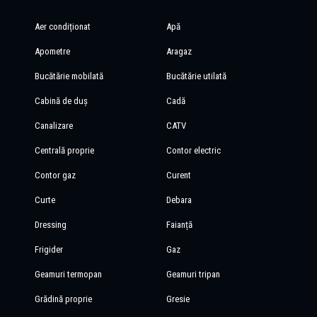
Aer condiționat
Apă
Apometre
Aragaz
Bucătărie mobilată
Bucătărie utilată
Cabină de duș
Cadă
Canalizare
CATV
Centrală proprie
Contor electric
Contor gaz
Curent
Curte
Debara
Dressing
Faianță
Frigider
Gaz
Geamuri termopan
Geamuri tripan
Grădină proprie
Gresie