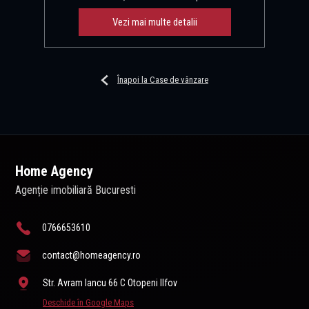
Vezi mai multe detalii
Înapoi la Case de vânzare
Home Agency
Agenție imobiliară Bucuresti
0766653610
contact@homeagency.ro
Str. Avram Iancu 66 C Otopeni Ilfov
Deschide în Google Maps