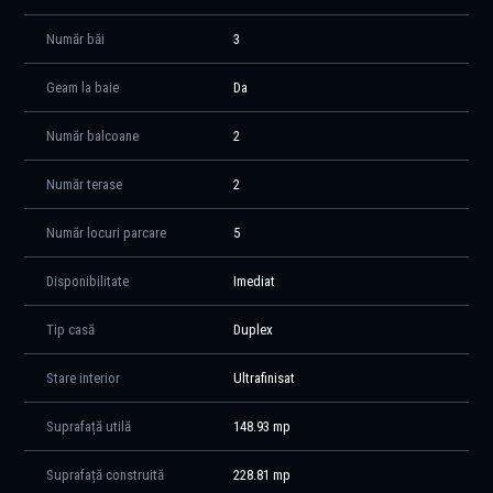
alone). În prezent, casa este mobilată cu un dormitor complet echipat,
iar restul camerelor beneficiază de dressing-uri realizate pe comandă.
Număr băi
3
Finisajele sunt de calitate superioară: pardoseli din lemn stratificat și
gresie premium, uși interioare elegante (filomuro cu toc ascuns),
Geam la baie
Da
corpuri de iluminat moderne și băi echipate cu obiecte sanitare de top.
Proprietatea nu necesită investiții suplimentare, fiind pregătită pentru
Număr balcoane
2
mutare imediată.
Număr terase
2
Curtea de dimensiuni mari este îngrijită, permite amenajarea unui foișor
sau chiar a unei piscine, oferind spațiu amplu pentru activități în aer
Număr locuri parcare
5
liber.
Disponibilitate
Imediat
Casa se află într-o zonă liniștită din Tunari, cu acces rapid către DN1,
autostrada A3, Pipera, București și Aeroportul Henri Coandă. În
Tip casă
Duplex
proximitate există școli, grădinițe, supermarket-uri și zone comerciale,
ceea ce face proprietatea potrivită atât pentru familii, cât și pentru cei
care lucrează în nordul Capitalei.
Stare interior
Ultrafinisat
Această locuință reprezintă o oportunitate rară de a achiziționa o casă
Suprafață utilă
148.93 mp
spațioasă, modernă și bine amplasată, cu finisaje și mobilier premium,
pe un teren generos.
Suprafață construită
228.81 mp