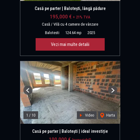
Casă pe parter | Balotești, lângă pădure
195,000 €
+ 21% TVA
Casă / Vilă cu 4 camere de vânzare
Balotesti
124.64 mp
2025
Vezi mai multe detalii
Previous
Next
1
/
10
Video
Harta
Casă pe parter | Balotești | ideal investiție
100,000 €
(negociabil)