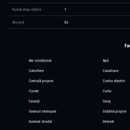
oportunitatea unei amenajări adaptate stilului de viață contemporan. P
grădinițe private, restaurante, centre comerciale și principalele punc
Număr etaje clădire
1
Pentru detalii suplimentare, vă stăm la dispoziție.
Are pod
Da
Fac
Aer condiționat
Apă
Calorifere
Canalizare
Centrală proprie
Contor electric
Curent
Curte
Faianță
Garaj
Geamuri termopan
Grădină proprie
Iluminat stradal
Internet