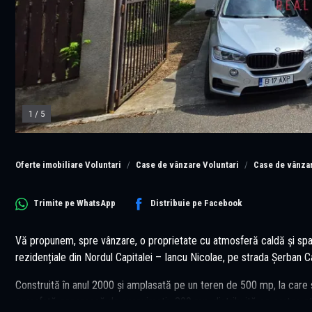
1
/
5
Oferte imobiliare Voluntari
Case de vânzare Voluntari
Case de vânzar
Trimite pe
WhatsApp
Distribuie pe
Facebook
Vă propunem, spre vânzare, o proprietate cu atmosferă caldă și spaț
rezidențiale din Nordul Capitalei – Iancu Nicolae, pe strada Șerban 
Construită în anul 2000 și amplasată pe un teren de 500 mp, la car
suprafață generoasă de aproximativ 300 mp, distribuită pe parter, e