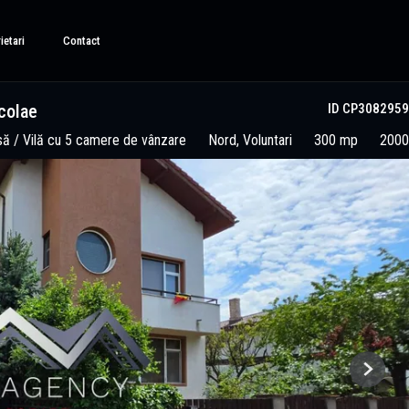
ietari
Contact
colae
ID CP3082959
ă / Vilă cu 5 camere de vânzare
Nord, Voluntari
300 mp
2000
Next