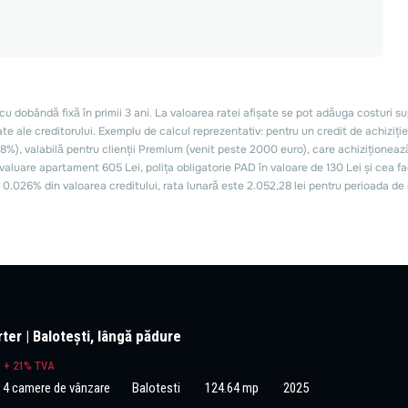
ter | Balotești, lângă pădure
€
+ 21% TVA
u 4 camere de vânzare
Balotesti
124.64 mp
2025