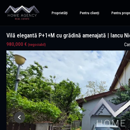
Proprietăți
Pentru clienți
Pentru propr
Vilă elegantă P+1+M cu grădină amenajată | Iancu Ni
980,000 €
Cas
(negociabil)
Previous