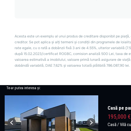
Te-ar putea interesa și:
Casă pe par
195,000 
Casă / Vilă c
Previous
Next