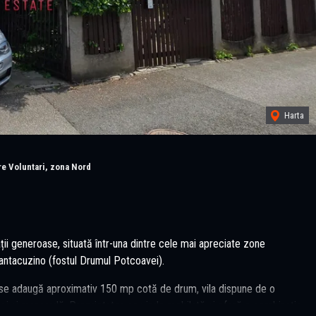
Harta
e Voluntari, zona Nord
ii generoase, situată într-una dintre cele mai apreciate zone
Cantacuzino (fostul Drumul Potcoavei).
e se adaugă aproximativ 150 mp cotă de drum, vila dispune de o
taj și mansardă. Proprietatea se vinde mobilată și oferă o combinație