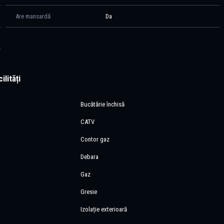
oziționarea proprietății oferă acces facil către școli internaționale și
te de interes din Nordul Capitalei.
Are mansardă
Da
ilități
Bucătărie închisă
CATV
Contor gaz
Debara
Gaz
Gresie
Izolație exterioară