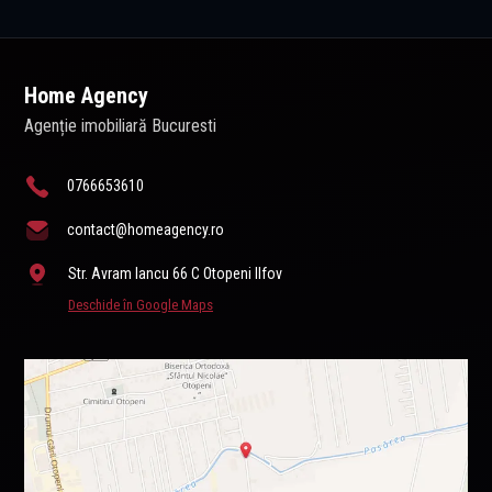
Home Agency
Agenție imobiliară Bucuresti
0766653610
contact@homeagency.ro
Str. Avram Iancu 66 C Otopeni Ilfov
Deschide în Google Maps