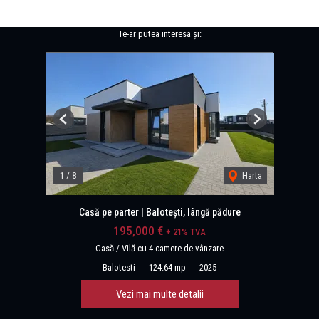
Te-ar putea interesa și:
Previous
Next
1
/
8
Harta
Casă pe parter | Balotești, lângă pădure
195,000 €
+ 21% TVA
Casă / Vilă cu 4 camere de vânzare
Balotesti
124.64 mp
2025
Vezi mai multe detalii