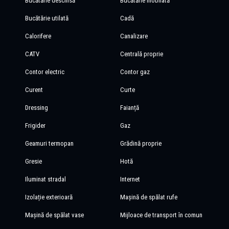
Bucătărie deschisă
Bucătărie mobilată
Bucătărie utilată
Cadă
Calorifere
Canalizare
CATV
Centrală proprie
Contor electric
Contor gaz
Curent
Curte
Dressing
Faianță
Frigider
Gaz
Geamuri termopan
Grădină proprie
Gresie
Hotă
Iluminat stradal
Internet
Izolație exterioară
Mașină de spălat rufe
Mașină de spălat vase
Mijloace de transport în comun