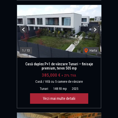
Previous
Next
1
/
13
Harta
Casă duplex P+1 de vânzare Tunari – finisaje
premium, teren 505 mp
385,000 €
+ 21% TVA
Casă / Vilă cu 5 camere de vânzare
Tunari
148.93 mp
2025
Vezi mai multe detalii