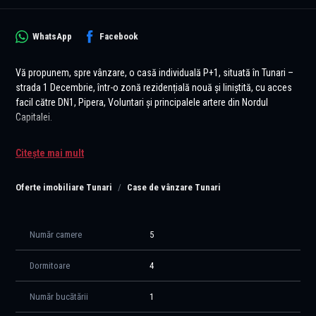
WhatsApp
Facebook
Vă propunem, spre vânzare, o casă individuală P+1, situată în Tunari –
strada 1 Decembrie, într-o zonă rezidențială nouă și liniștită, cu acces
facil către DN1, Pipera, Voluntari și principalele artere din Nordul
Capitalei.
Compartimentare interioară:
Citește mai mult
* Parter: un living spațios, cu bucătărie open-space (cu posibilitatea de
închidere) și o zonă de dining, ideală pentru mesele în familie, un
Oferte imobiliare Tunari
Case de vânzare Tunari
dormitor matrimonial cu baie proprie (dotată cu cadă) și un WC de
serviciu.
* Etaj: trei dormitoare spațioase și luminoase, o baie complet utilată și
o zonă de relaxare, amenajată ca un mic living.
Număr camere
5
Suprafața utilă de 149,47 mp este foarte eficient împărțită, pentru a
Dormitoare
4
răspunde nevoilor unei familii moderne. Terasa generoasă, complet
mobilată și utilată, reprezintă un spațiu excelent pentru momentele
Număr bucătării
1
petrecute alături de familie și prieteni, în aer liber.