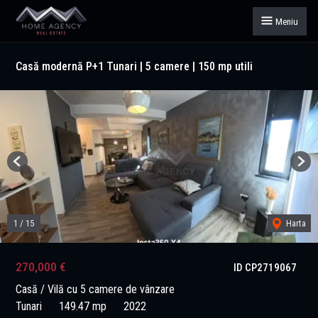
Meniu
Casă modernă P+1 Tunari | 5 camere | 150 mp utili
Previous
Next
1
/
15
Harta
270,000 €
ID CP2719067
Casă / Vilă cu 5 camere de vânzare
Tunari
149.47 mp
2022