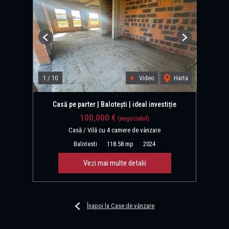
Previous
Next
1
/
10
Video
Harta
Casă pe parter | Balotești | ideal investiție
100,000 €
(negociabil)
Casă / Vilă cu 4 camere de vânzare
Balotesti
118.58 mp
2024
Vezi mai multe detalii
Înapoi la Case de vânzare