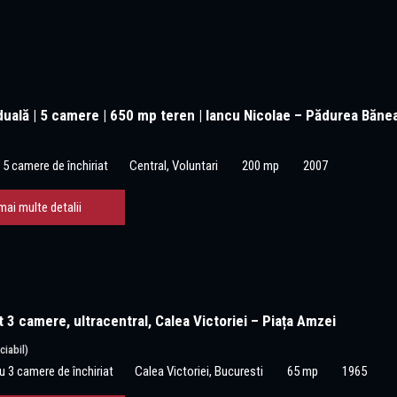
duală | 5 camere | 650 mp teren | Iancu Nicolae – Pădurea Băne
 5 camere de închiriat
Central, Voluntari
200 mp
2007
mai multe detalii
3 camere, ultracentral, Calea Victoriei – Piața Amzei
ciabil)
 3 camere de închiriat
Calea Victoriei, Bucuresti
65 mp
1965