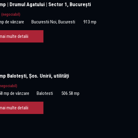
p | Drumul Agatului | Sector 1, București
€
(negociabil)
mp de vânzare
Bucurestii Noi, Bucuresti
913 mp
mai multe detalii
 Balotești, Șos. Unirii, utilități
negociabil)
58 mp de vânzare
Balotesti
506.58 mp
mai multe detalii