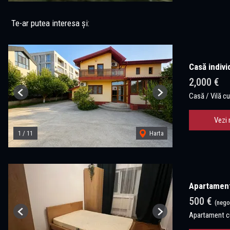
Te-ar putea interesa și:
Casă indivi
2,000 €
Casă / Vilă cu
Previous
Next
Vezi 
1
/
11
Harta
Apartament 
500 €
(nego
Apartament cu
Previous
Next