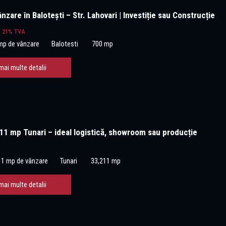
nzare în Balotești – Str. Lahovari | Investiție sau Construcție
+ 21% TVA
mp de vânzare
Balotesti
700 mp
mai multe detalii
11 mp Tunari – ideal logistică, showroom sau producție
11 mp de vânzare
Tunari
33,211 mp
mai multe detalii