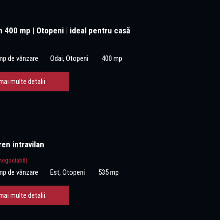
n 400 mp | Otopeni | ideal pentru casă
mp de vânzare
Odai, Otopeni
400 mp
mai multe detalii
en intravilan
negociabil)
mp de vânzare
Est, Otopeni
535 mp
mai multe detalii