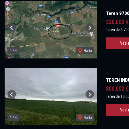
Teren 9700 
320,000 
Teren de 9,70
Previous
Next
Vezi 
1
/
4
Harta
TEREN IND
800,000 
Teren de 10,0
Previous
Next
Vezi 
1
/
4
Harta