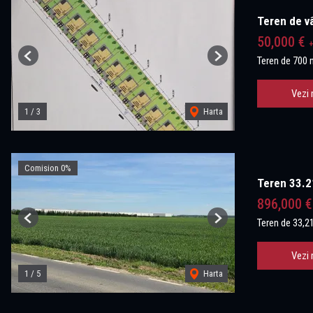
Teren de vâ
50,000 €
Teren de 700 
Previous
Next
Vezi 
1
/
3
Harta
Comision 0%
Teren 33.2
896,000 €
Teren de 33,2
Previous
Next
Vezi 
1
/
5
Harta