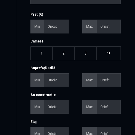
Preț (€)
Min
Max
Camere
1
2
3
4+
Suprafață utilă
Min
Max
An construcție
Min
Max
Etaj
Min
Max