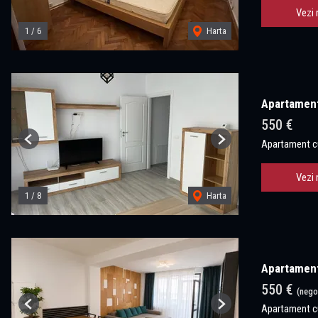
Vezi 
1
/
6
Harta
Apartament
550 €
Apartament cu
Previous
Next
Vezi 
1
/
8
Harta
Apartament
550 €
(nego
Apartament cu
Previous
Next