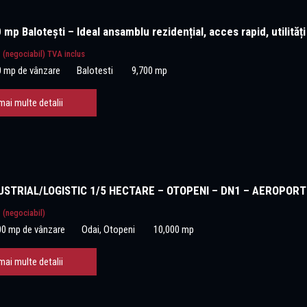
mp Balotești – Ideal ansamblu rezidențial, acces rapid, utilități
€
(negociabil) TVA inclus
0 mp de vânzare
Balotesti
9,700 mp
mai multe detalii
USTRIAL/LOGISTIC 1/5 HECTARE – OTOPENI – DN1 – AEROPORT
€
(negociabil)
00 mp de vânzare
Odai, Otopeni
10,000 mp
mai multe detalii