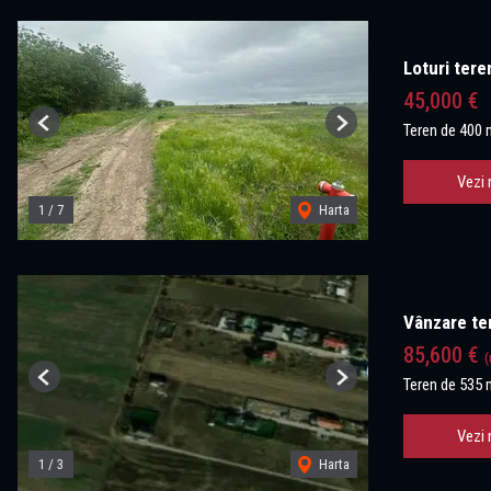
Loturi tere
45,000 €
Teren de 400 
Previous
Next
Vezi 
1
/
7
Harta
Vânzare ter
85,600 €
(
Teren de 535 
Previous
Next
Vezi 
1
/
3
Harta