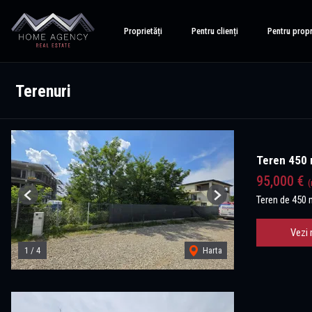
Proprietăți
Pentru clienți
Pentru propr
Terenuri
Teren 450 m
95,000 €
(
Teren de 450 
Previous
Next
Vezi 
1
/
4
Harta