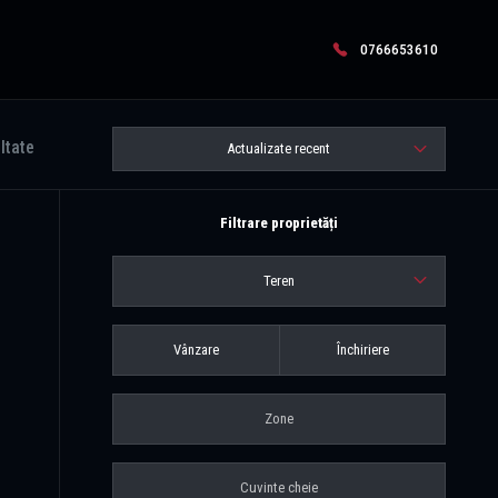
0766653610
ltate
Actualizate recent
Filtrare proprietăți
Teren
Vânzare
Închiriere