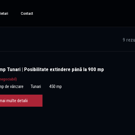
ietari
Contact
9 rezu
p Tunari | Posibilitate extindere până la 900 mp
negociabil)
mp de vânzare
Tunari
450 mp
mai multe detalii