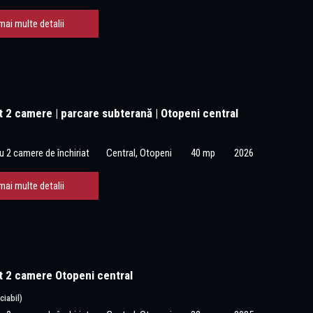
mai multe detalii
 2 camere | parcare subterană | Otopeni central
 2 camere de închiriat
Central, Otopeni
40 mp
2026
mai multe detalii
 2 camere Otopeni central
ciabil)