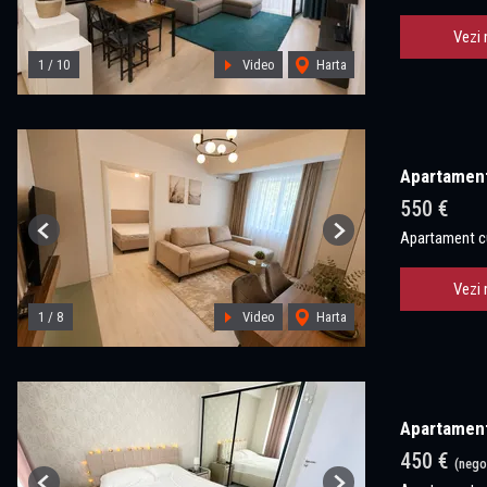
Vezi 
1
/
10
Video
Harta
Apartament
550 €
Apartament cu
Previous
Next
Vezi 
1
/
8
Video
Harta
Apartament
450 €
(nego