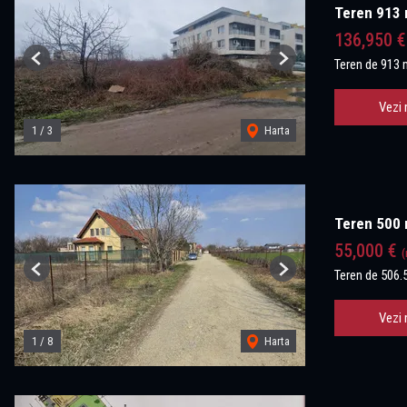
Teren 913 m
136,950 
Teren de 913 
Previous
Next
Vezi 
1
/
3
Harta
Teren 500 mp
55,000 €
(
Teren de 506.
Previous
Next
Vezi 
1
/
8
Harta