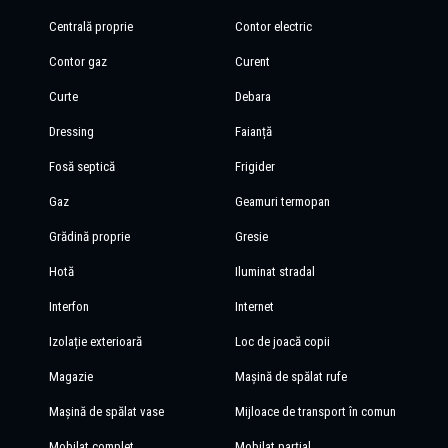
Centrală proprie
Contor electric
Contor gaz
Curent
Curte
Debara
Dressing
Faianță
Fosă septică
Frigider
Gaz
Geamuri termopan
Grădină proprie
Gresie
Hotă
Iluminat stradal
Interfon
Internet
Izolație exterioară
Loc de joacă copii
Magazie
Mașină de spălat rufe
Mașină de spălat vase
Mijloace de transport în comun
Mobilat complet
Mobilat parțial