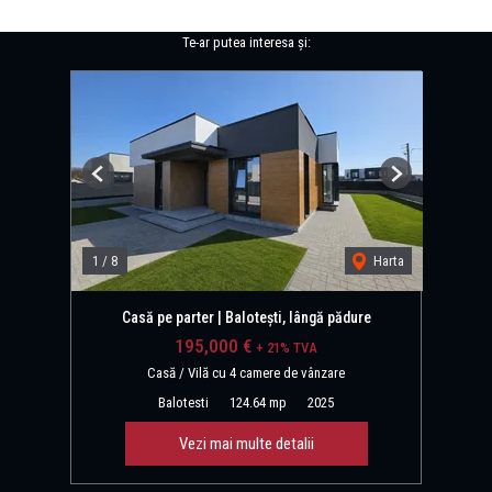
Te-ar putea interesa și:
Previous
Next
1
/
8
Harta
Casă pe parter | Balotești, lângă pădure
195,000 €
+ 21% TVA
Casă / Vilă cu 4 camere de vânzare
Balotesti
124.64 mp
2025
Vezi mai multe detalii