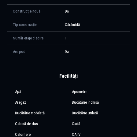
Construcție nouă
Da
Tip construcție
Cărămidă
Număr etaje clădire
1
Are pod
Da
Facilități
Apă
Apometre
Aragaz
Bucătărie închisă
Bucătărie mobilată
Bucătărie utilată
Cabină de duș
Cadă
Calorifere
CATV