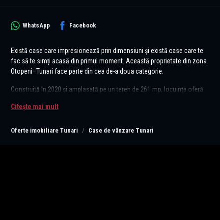
WhatsApp
Facebook
Există case care impresionează prin dimensiuni și există case care te
fac să te simți acasă din primul moment. Această proprietate din zona
Otopeni–Tunari face parte din cea de-a doua categorie.
Construită în 2020 și amplasată pe un teren de 261 mp, locuința oferă
un spațiu eficient compartimentat, ideal pentru un cuplu sau o familie
Citește mai mult
care își dorește confort, intimitate și o curte de care să se bucure în
fiecare zi.
Oferte imobiliare Tunari
Case de vânzare Tunari
La parter regăsim zona de living cu dining, luminoasă și primitoare, o
bucătărie retrasă, închisă cu sticlă, o baie cu duș walk-in și spații de
depozitare atent gândite, inclusiv sub scară. Etajul este dedicat odihnei
și cuprinde două dormitoare spațioase, dintre care unul beneficiază de
acces către balcon, precum și o baie generoasă cu cadă. De la acest
nivel se face accesul spre pod, un spațiu suplimentar pentru
depozitare.
Farmecul acestei proprietăți se regăsește însă și în exterior. Curtea este