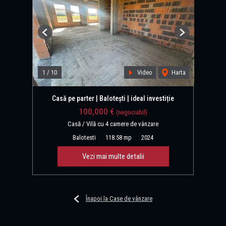
Previous
Next
1
/
10
Video
Harta
Casă pe parter | Balotești | ideal investiție
100,000 €
(negociabil)
Casă / Vilă cu 4 camere de vânzare
Balotesti
118.58 mp
2024
Vezi mai multe detalii
Înapoi la Case de vânzare