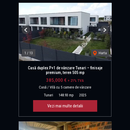
Previous
Next
1
/
13
Harta
Casă duplex P+1 de vânzare Tunari – finisaje
premium, teren 505 mp
385,000 €
+ 21% TVA
Casă / Vilă cu 5 camere de vânzare
Tunari
148.93 mp
2025
Vezi mai multe detalii