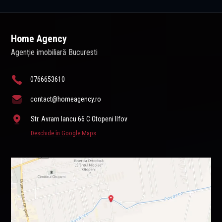
Home Agency
Agenție imobiliară Bucuresti
0766653610
contact@homeagency.ro
Str. Avram Iancu 66 C Otopeni Ilfov
Deschide în Google Maps