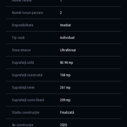
Număr terase
1
Număr locuri parcare
2
Disponibilitate
Imediat
Tip casă
Individual
Stare interior
Ultrafinisat
Suprafață utilă
83.94 mp
Suprafață construită
104 mp
Suprafață teren
261 mp
Suprafață curte liberă
209 mp
Stadiu construcție
Finalizată
An construcție
2020