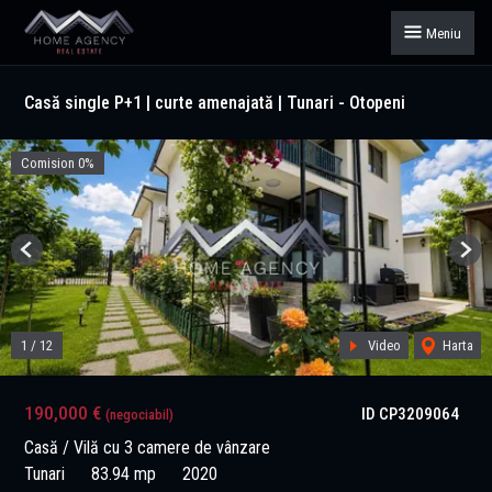
Meniu
Casă single P+1 | curte amenajată | Tunari - Otopeni
Comision 0%
Previous
Next
1
/
12
Video
Harta
190,000 €
ID CP3209064
(negociabil)
Casă / Vilă cu 3 camere de vânzare
Tunari
83.94 mp
2020