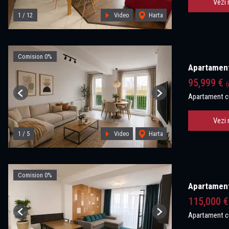
Vezi 
1
/
12
Video
Harta
Comision 0%
Apartament 
95,999 €
(
Apartament c
Previous
Next
Vezi 
1
/
5
Video
Harta
Comision 0%
Apartament
115,000 
Apartament c
Previous
Next