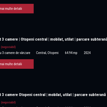
mai multe detalii
3 camere | Otopeni central | mobilat, utilat | parcare subteran
€
(negociabil)
u 3 camere de vânzare
Central, Otopeni
64.94 mp
2024
mai multe detalii
3 camere Otopeni central | mobilat, utilat | parcare subterană
€
(negociabil)