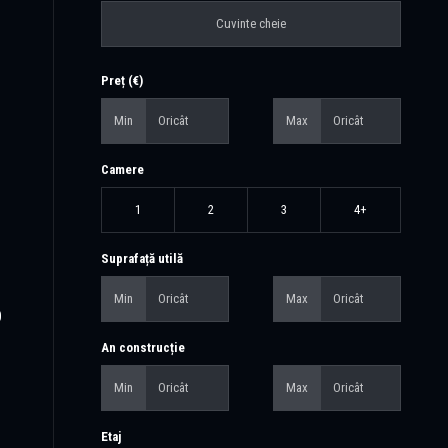
Preț (€)
Min
Max
Camere
1
2
3
4+
Suprafață utilă
Min
Max
0
An construcție
Min
Max
Etaj