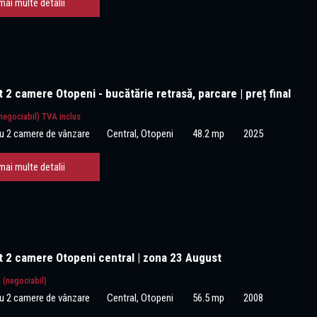
mai multe detalii
2 camere Otopeni - bucătărie retrasă, parcare | preț final
negociabil) TVA inclus
u 2 camere de vânzare
Central, Otopeni
48.2 mp
2025
mai multe detalii
 2 camere Otopeni central | zona 23 August
€
(negociabil)
u 2 camere de vânzare
Central, Otopeni
56.5 mp
2008