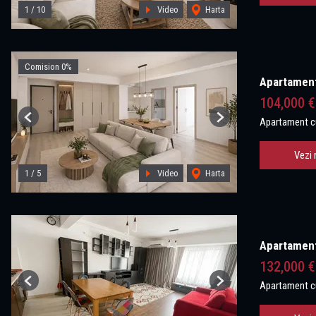
1
/
10
Video
Harta
Comision 0%
Apartament
104,000 
Apartament c
Previous
Next
Vezi 
1
/
5
Video
Harta
Apartament 
132,000 
Apartament c
Previous
Next