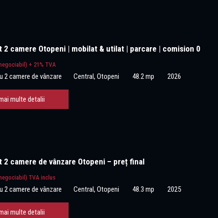
2 camere Otopeni | mobilat & utilat | parcare | comision 0
negociabil) + 21% TVA
u 2 camere de vânzare
Central, Otopeni
48.2 mp
2026
mai multe detalii
 2 camere de vânzare Otopeni – preț final
negociabil) TVA inclus
u 2 camere de vânzare
Central, Otopeni
48.3 mp
2025
mai multe detalii