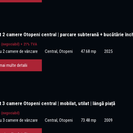
 2 camere Otopeni central | parcare subterană + bucătărie înc
€
(negociabil) + 21% TVA
u 2 camere de vânzare
Central, Otopeni
47.68 mp
2025
mai multe detalii
3 camere Otopeni central | mobilat, utilat | lângă piață
€
(negociabil)
u 3 camere de vânzare
Central, Otopeni
73.48 mp
2009