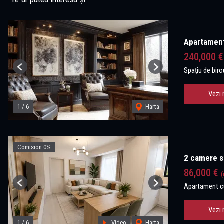
Apartament 
240,000 €
Spațiu de biro
Previous
Next
Vezi 
1
/
6
Harta
Comision 0%
2 camere st
86,000 €
(
Apartament c
Previous
Next
Vezi 
1
/
6
Video
Harta