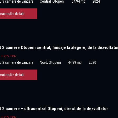
u 3 camere de vânzare
Central, Otopeni
64.94 mp
2024
mai multe detalii
2 camere Otopeni central, finisaje la alegere, de la dezvoltato
€
+ 21% TVA
u 2 camere de vânzare
Nord, Otopeni
44.89 mp
2020
mai multe detalii
2 camere – ultracentral Otopeni, direct de la dezvoltator
€
+ 21% TVA