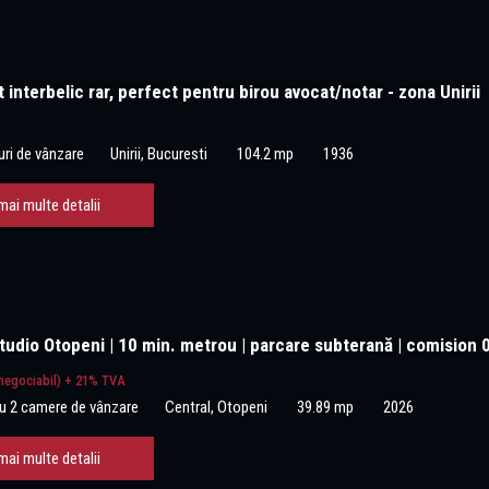
interbelic rar, perfect pentru birou avocat/notar - zona Unirii
uri de vânzare
Unirii, Bucuresti
104.2 mp
1936
mai multe detalii
udio Otopeni | 10 min. metrou | parcare subterană | comision 
negociabil) + 21% TVA
u 2 camere de vânzare
Central, Otopeni
39.89 mp
2026
mai multe detalii