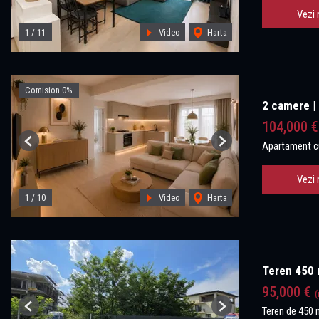
Vezi 
1
/
11
Video
Harta
Comision 0%
2 camere | 
104,000 
Apartament c
Previous
Next
Vezi 
1
/
10
Video
Harta
Teren 450 m
95,000 €
(
Teren de 450 
Previous
Next