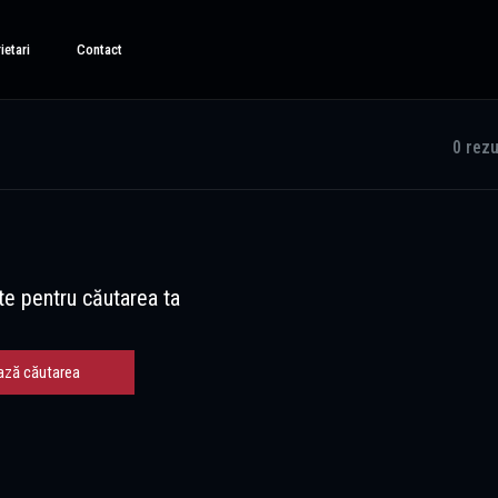
ietari
Contact
0 rezu
te pentru căutarea ta
ază căutarea