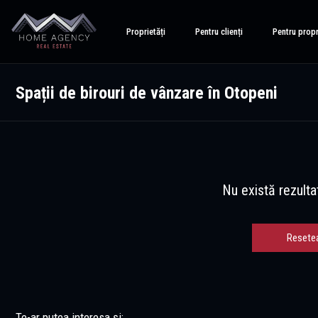
Proprietăți
Pentru clienți
Pentru propr
Spații de birouri de vânzare în Otopeni
Nu există rezulta
Resete
Te-ar putea interesa și: