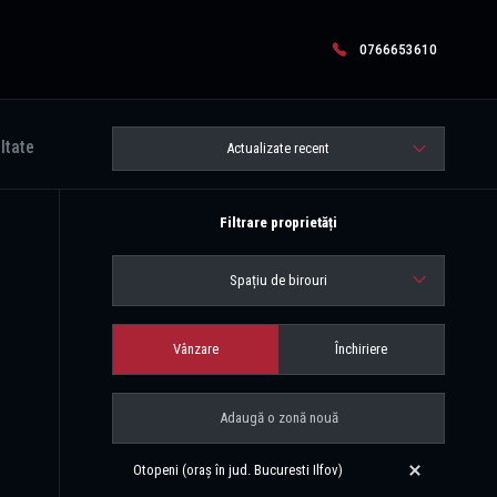
0766653610
ltate
Actualizate recent
Filtrare proprietăți
Spațiu de birouri
Vânzare
Închiriere
Otopeni (oraș în jud. Bucuresti Ilfov)