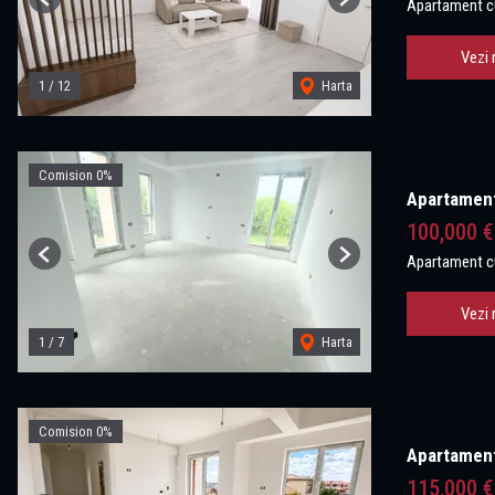
Apartament c
Previous
Next
Vezi 
1
/
12
Harta
Comision 0%
Apartament 
100,000 
Apartament c
Previous
Next
Vezi 
1
/
7
Harta
Comision 0%
Apartament 
115,000 