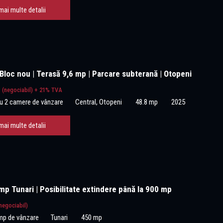
mai multe detalii
Bloc nou | Terasă 9,6 mp | Parcare subterană | Otopeni
€
(negociabil) + 21% TVA
u 2 camere de vânzare
Central, Otopeni
48.8 mp
2025
mai multe detalii
p Tunari | Posibilitate extindere până la 900 mp
negociabil)
mp de vânzare
Tunari
450 mp