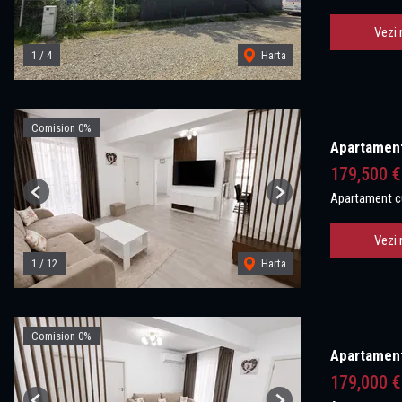
Vezi 
1
/
4
Harta
Comision 0%
Apartament 
179,500 
Apartament c
Previous
Next
Vezi 
1
/
12
Harta
Comision 0%
Apartament 
179,000 