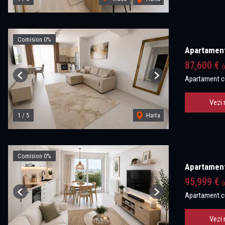
Comision 0%
Apartament 
87,600 €
(
Apartament c
Previous
Next
Vezi 
1
/
5
Harta
Comision 0%
Apartament
95,999 €
(
Apartament c
Previous
Next
Vezi 